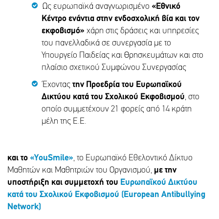
Ως ευρωπαϊκά αναγνωρισμένο
«Εθνικό
Κέντρο ενάντια στην ενδοσχολική βία και τον
εκφοβισμό»
χάρη στις δράσεις και υπηρεσίες
του πανελλαδικά σε συνεργασία με το
Υπουργείο Παιδείας και Θρησκευμάτων και στο
πλαίσιο σχετικού Συμφώνου Συνεργασίας
Έχοντας
την Προεδρία του Ευρωπαϊκού
Δικτύου κατά του Σχολικού Εκφοβισμού
, στο
οποίο συμμετέχουν 21 φορείς από 14 κράτη
μέλη της Ε.Ε.
και το
«YouSmile»
, το Ευρωπαϊκό Εθελοντικό Δίκτυο
Μαθητών και Μαθητριών του Οργανισμού,
με την
υποστήριξη και συμμετοχή του
Ευρωπαϊκού Δικτύου
κατά του Σχολικού Εκφοβισμού (E
uropean
Antibullying
Network
)