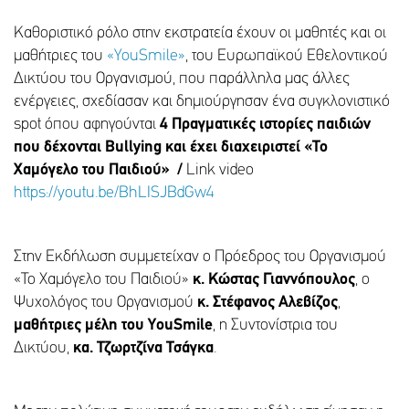
Καθοριστικό ρόλο στην εκστρατεία έχουν οι μαθητές και οι
μαθήτριες του
«YouSmile»
, του Ευρωπαϊκού Εθελοντικού
Δικτύου του Οργανισμού, που παράλληλα μας άλλες
ενέργειες, σχεδίασαν και δημιούργησαν ένα συγκλονιστικό
spot όπου αφηγούνται
4
Πραγματικές ιστορίες παιδιών
που δέχονται Bullying και έχει διαχειριστεί «Το
Χαμόγελο του Παιδιού»
/
Link video
https://youtu.be/BhLISJBdGw4
Στην Εκδήλωση συμμετείχαν ο Πρόεδρος του Οργανισμού
«Το Χαμόγελο του Παιδιού»
κ. Κώστας Γιαννόπουλος
, ο
Ψυχολόγος του Οργανισμού
κ. Στέφανος Αλεβίζος
,
μαθήτριες μέλη του
YouSmile
, η Συντονίστρια του
Δικτύου,
κα. Τζωρτζίνα Τσάγκα
.