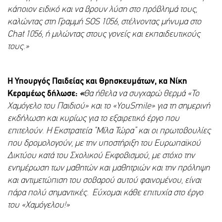
κάποιον ειδικό και να βρουν λύση στο πρόβλημά τους,
καλώντας στη Γραμμή
SOS
1056, στέλνοντας μήνυμα στο
Chat
1056, ή μιλώντας στους γονείς και εκπαιδευτικούς
τους.»
Η Υπουργός Παιδείας και Θρησκευμάτων, κα Νίκη
Κεραμέως δήλωσε:
«
Θα ήθελα να συγχαρώ θερμά «Το
Χαμόγελο του Παιδιού» και το «
YouSmile
» για τη σημερινή
εκδήλωση και κυρίως για το εξαιρετικό έργο που
επιτελούν.
H
Εκστρατεία “Μίλα Τώρα” και οι πρωτοβουλίες
που δρομολογούν, με την υποστήριξη του Ευρωπαϊκού
Δικτύου κατά του Σχολικού Εκφοβισμού, με στόχο την
ενημέρωση των μαθητών και μαθητριών και την πρόληψη
και αντιμετώπιση του σοβαρού αυτού φαινομένου, είναι
πάρα πολύ σημαντικές. Εύχομαι κάθε επιτυχία στο έργο
του «Χαμόγελου!»