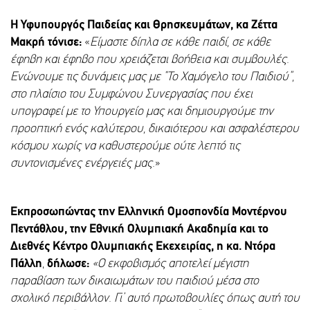
Η Υφυπουργός Παιδείας και Θρησκευμάτων, κα Ζέττα
Μακρή τόνισε:
«
Είμαστε δίπλα σε κάθε παιδί, σε κάθε
έφηβη και έφηβο που χρειάζεται βοήθεια και συμβουλές.
Ενώνουμε τις δυνάμεις μας με “Το Χαμόγελο του Παιδιού”,
στο πλαίσιο του Συμφώνου Συνεργασίας που έχει
υπογραφεί με το Υπουργείο μας και δημιουργούμε την
προοπτική ενός καλύτερου, δικαιότερου και ασφαλέστερου
κόσμου χωρίς να καθυστερούμε ούτε λεπτό τις
συντονισμένες ενέργειές μας.
»
Εκπροσωπώντας την Ελληνική Ομοσπονδία Μοντέρνου
Πεντάθλου, την Εθνική Ολυμπιακή Ακαδημία και το
Διεθνές Κέντρο Ολυμπιακής Εκεχειρίας, η κα. Ντόρα
Πάλλη
,
δήλωσε:
«Ο εκφοβισμός αποτελεί μέγιστη
παραβίαση των δικαιωμάτων του παιδιού μέσα στο
σχολικό περιβάλλον. Γι’ αυτό πρωτοβουλίες όπως αυτή του