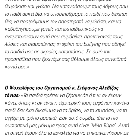
θωράκιση και γνώση. Να κατανοήσουμε τους λόγους που
το παιδί ασκεί βία, να υποστηρίξουμε το παιδί που δέχεται
βία, να προτρέψουμε τον παρατηρητή να μιλήσει, και να
καθοδηγήσουμε γονείς και εκπαιδευτικούς να
αντιμετωπίσουν αυτό που συμβαίνει, προτείνοντάς τους
λύσεις και σταματώντας τη φρίκη του
bullying
που οδηγεί
τα παιδιά μας σε ακραίες καταστάσεις. Σε αυτή την
προσπάθεια που ξεκινάμε σας θέλουμε όλους συνειδητά
κοντά μας.»
Ο Ψυχολόγος του Οργανισμού κ. Στέφανος Αλεβίζος
τόνισε:
«Τα παιδιά πρέπει να ξέρουν ότι ό,τι κι αν έχουν
κάνει, όπως κι αν είναι η εξωτερική τους εμφάνιση κανένα
παιδί δεν έχει δικαίωμα να τα βρίσει, να τα χτυπήσει, να τα
αγγίξει με τρόπο μυστικό. Εάν αυτό συμβεί, τότε το πιο
ουσιαστικό μας μήνυμα προς αυτά είναι “Μίλα Τώρα”. Αυτή
τη στιγμή έχουν όλα τα εργαλεία για να επικοινωνήσουν με