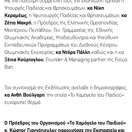
Με την πολύτιμη συμμετοχή τους την εκδήλωση τίμησαν η
Υπουργός Παιδείας και Θρησκευμάτων,
κα Νίκη
Κεραμέως
, η Υφυπουργός Παιδείας και Θρησκευμάτων,
κα
Ζέττα Μακρή
, η Πρόεδρος της Ελληνικής Ομοσπονδίας
Μοντέρνου Πεντάθλου, Γεν. Γραμματέας της Εθνικής
Ολυμπιακής Ακαδημίας, Υποδιευθύντρια και Υπεύθυνη
Εκπαιδευτικών Προγραμμάτων του Διεθνούς Κέντρου
Ολυμπιακής Εκεχειρίας,
κα Ντόρα Πάλλη
καθώς και η κα.
Ξένια Κούρτογλου
, Founder & Managing partner της Focus
Bari.
Τον συντονισμό της Εκδήλωσης ανέλαβε η δημοσιογράφος,
κα Ανθή Βούλγαρη
, την οποία «Το Χαμόγελο του Παιδιού»
ευχαριστεί θερμά.
Ο Πρόεδρος του Οργανισμού «Το Χαμόγελο του Παιδιού»
κ. Κώστας Γιαννόπουλος παρουσίασε την Εκστρατεία και