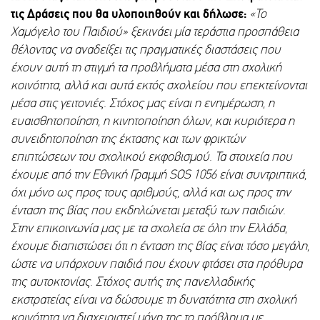
τις Δράσεις που θα υλοποιηθούν και δήλωσε:
«Το
Χαμόγελο του Παιδιού» ξεκινάει μία τεράστια προσπάθεια
θέλοντας να αναδείξει τις πραγματικές διαστάσεις που
έχουν αυτή τη στιγμή τα προβλήματα μέσα στη σχολική
κοινότητα, αλλά και αυτά εκτός σχολείου που επεκτείνονται
μέσα στις γειτονιές. Στόχος μας είναι η
ενημέρωση, η
ευαισθητοποίηση, η κινητοποίηση όλων, και κυριότερα η
συνειδητοποίηση της έκτασης και των φρικτών
επιπτώσεων του σχολικού εκφοβισμού.
Τα στοιχεία που
έχουμε από την Εθνική Γραμμή
SOS
1056 είναι συντριπτικά,
όχι μόνο ως προς τους αριθμούς, αλλά και ως προς την
ένταση της βίας που εκδηλώνεται μεταξύ των παιδιών.
Στην επικοινωνία μας με τα σχολεία σε όλη την Ελλάδα,
έχουμε διαπιστώσει ότι η ένταση της βίας είναι τόσο μεγάλη,
ώστε να υπάρχουν παιδιά που έχουν φτάσει στα πρόθυρα
της αυτοκτονίας. Στόχος αυτής της πανελλαδικής
εκστρατείας είναι να δώσουμε τη δυνατότητα στη σχολική
κοινότητα να διαχειριστεί μόνη της το πρόβλημα με