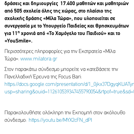
δράσεις και δημιουργίες
17.400 μαθητών και μαθητριών
από 505 σχολεία όλης της χώρας, στο πλαίσιο
της
σχολικής δράσης «Μίλα Τώρα», που υλοποιείται σε
συνεργασία με το Υπουργείο Παιδείας και Θρησκευμάτων
η
για 11
χρονιά από «Το Χαμόγελο του Παιδιού» και το
«YouSmile».
Περισσότερες πληροφορίες για την Εκστρατεία «Μίλα
Τώρα»:
www.milatora.gr
Στον παρακάτω σύνδεσμο μπορείτε να κατεβάσετε την
Πανελλαδική Έρευνα της Focus Bari:
https://docs.google.com/presentation/d/1_0jkx37DgyqKUATy
usp=sharing&ouid=112610539347455790054&rtpof=true&sd=
Παρακολουθήστε ολόκληρη την Εκπομπή στον ακόλουθο
σύνδεσμο:
https://youtu.be/MYX2cFN_dPI