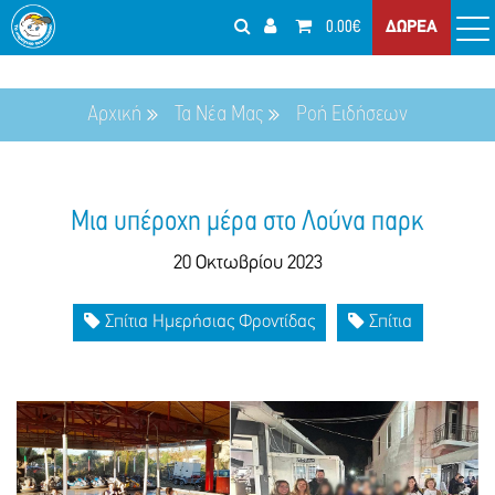
0.00€
ΔΩΡΕΑ
Αρχική
Τα Νέα Μας
Ροή Ειδήσεων
Μια υπέροχη μέρα στο Λούνα παρκ
20 Οκτωβρίου 2023
Σπίτια Ημερήσιας Φροντίδας
Σπίτια