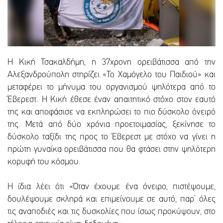
Η Κική Τσακαλδήμη, η 37χρονη ορειβάτισσα από την
Αλεξανδρούπολη στηρίζει «Το Χαμόγελο του Παιδιού» και
μεταφέρει το μήνυμα του οργανισμού ψηλότερα από το
Έβερεστ. Η Κική έθεσε έναν απαιτητικό στόχο στον εαυτό
της και αποφάσισε να εκπληρώσει το πιο δύσκολο όνειρό
της. Μετά από δύο χρόνια προετοιμασίας, ξεκίνησε το
δύσκολο ταξίδι της προς το Έβερεστ με στόχο να γίνει η
πρώτη γυναίκα ορειβάτισσα που θα φτάσει στην ψηλότερη
κορυφή του κόσμου.
Η ίδια λέει ότι «Όταν έχουμε ένα όνειρο, πιστέψουμε,
δουλέψουμε σκληρά και επιμείνουμε σε αυτό, παρ’ όλες
τις αναποδιές και τις δυσκολίες που ίσως προκύψουν, στο