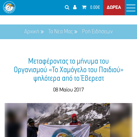
0.00€
ΔΩΡΕΑ
Αρχική
Τα Νέα Μας
Ροή Ειδήσεων
Μεταφέροντας το μήνυμα του
Οργανισμού «Το Χαμόγελο του Παιδιού»
ψηλότερα από το Έβερεστ
08 Μαίου 2017