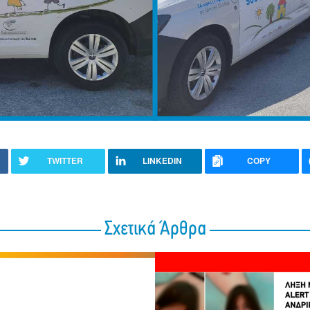
TWITTER
LINKEDIN
COPY
Σχετικά Άρθρα