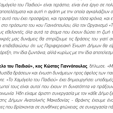
Χαμόγελο του Παιδιού» είναι τεράστιο, είναι ένα έργο σε πολ
αποτελέσματα και αυτή η αγάπη με την οποία αγκαλιάζουν οι
 αυτό που έχει προσφέρει, και προσφέρει τόσα χρόνια, και εί
στο πρόσωπο του κου Γιαννόπουλου, όλο τον Οργανισμό «Το
ους εθελοντές, όλα αυτά τα άτομα που έχουν δώσει τη ζωή 
μικρές μας δυνάμεις θα στηρίζουμε τις δράσεις του γιατί 
να επιβεβαιώσω ότι ως Περιφερειακή Ένωση Δήμων θα είμ
 όρεξη, την ίδια ζωντάνια, αλλά κυρίως με την ίδια αποτελεσμ
ελο του Παιδιού», κος Κώστας Γιαννόπουλος
, δήλωσε:
«Με
αλυσίδα δράσεων και ένωση δυνάμεων προς όφελος των παιδι
οτε. «Το Χαμόγελο του Παιδιού» έχει δημιουργήσει υποδομέ
ρωποί τους είναι αυτοί που έχουν τη δυνατότητα να πράξο
κοινωνία. Ήδη είχαμε άριστη συνεργασία με τον κάθε Δήμο 
σης Δήμων Ανατολικής Μακεδονίας - Θράκης έχουμε έν
νειες που βρίσκονται σε συνθήκες φτώχειας, σε συνεργασία π