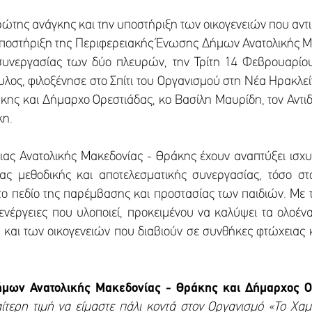
ρώτης ανάγκης και την υποστήριξη των οικογενειών που αν
υποστήριξη της Περιφερειακής Ένωσης Δήμων Ανατολικής Μα
 συνεργασίας των δύο πλευρών, την Τρίτη 14 Φεβρουαρίου
υλος, φιλοξένησε στο Σπίτι του Οργανισμού στη Νέα Ηρακλε
ς και Δήμαρχο Ορεστιάδας, κο Βασίλη Μαυρίδη, τον Αντιδ
κη.
ιας Ανατολικής Μακεδονίας - Θράκης έχουν αναπτύξει ισχ
ας μεθοδικής και αποτελεσματικής συνεργασίας, τόσο σ
στο πεδίο της παρέμβασης και προστασίας των παιδιών. Με
ς ενέργειες που υλοποιεί, προκειμένου να καλύψει τα ολοέν
 και των οικογενειών που διαβιούν σε συνθήκες φτώχειας 
μων Ανατολικής Μακεδονίας - Θράκης και Δήμαρχος Ο
ίτερη τιμή να είμαστε πάλι κοντά στον Οργανισμό «Το Χαμ