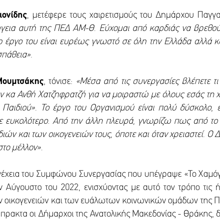
ιονίδης
, μετέφερε τους χαιρετισμούς του Δημάρχου Παγγα
έργεια αυτή της ΠΕΔ ΑΜ-Θ. Εύχομαι από καρδιάς να βρεθού
το έργο του είναι ευρέως γνωστό σε όλη την Ελλάδα αλλά κ
σπάθεια».
Μουμτσάκης
, τόνισε:
«Μέσα από τις συνεργασίες βλέπετε τ
 κα Ανθή Χατζηφρατζή για να μοιραστώ με όλους εσάς τη χ
αιδιού». Το έργο του Οργανισμού είναι πολύ δύσκολο, εί
ε ευκολότερο. Από την άλλη πλευρά, γνωρίζω πως από το 
ιών και των οικογενειών τους, όποτε και όταν χρειαστεί. Ο
 στο μέλλον».
νέχεια του Συμφώνου Συνεργασίας που υπέγραψε «Το Χαμόγ
 Αύγουστο του 2022, ενισχύοντας με αυτό τον τρόπο τις
ων οικογενειών και των ευάλωτων κοινωνικών ομάδων της 
πρακτα οι Δήμαρχοι της Ανατολικής Μακεδονίας - Θράκης, 