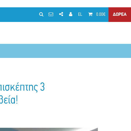
EL
0.00€
ΔΩΡΕΑ
πισκέπτης 3
βεία!