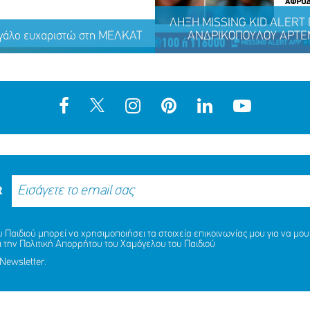
ΛΗΞΗ MISSING KID ALERT Γ
γάλο ευχαριστώ στη ΜΕΛΚΑΤ
ΑΝΔΡΙΚΟΠΟΥΛΟΥ ΑΡΤΕΜ
R
ΛΗΞΗ MISSING KID ALERT Γ
Παιδιού μπορεί να χρησιμοποιήσει τα στοιχεία επικοινωνίας μου για να μου 
ΑΝΔΡΙΚΟΠΟΥΛΟΥ ΑΡΤΕΜΙΣ, 
ι την
Πολιτική Απορρήτου
του Χαμόγελου του Παιδιού
γάλο ευχαριστώ στη ΜΕΛΚΑΤ
ΚΑΙ ΑΝΔΡΙΚΟΠΟΥΛΟΥ ΑΦΡΟΔ
Newsletter.
ΕΤΩΝ
ΜΟΙΡΑΣΟΥ
ΔΡΑΣΕ
ΤΟ
ΤΩΡΑ