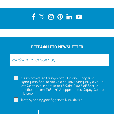
ΕΞΑΦΑΝΙΣΗ TOY ΜΑΜΝΤΟΥΧ (ΟΝ.) ΑΝΤΑΜ (ΕΠ.), 15
ΕΤΩΝ
ΜΟΙΡΑΣΟΥ
ΔΡΑΣΕ
ΤΟ
ΤΩΡΑ
ΕΓΓΡΑΦΗ ΣΤΟ NEWSLETTER
Συμφωνώ ότι το Χαμόγελο του Παιδιού μπορεί να
χρησιμοποιήσει τα στοιχεία επικοινωνίας μου για να μου
στείλει το ενημερωτικό του δελτίο. Έχω διαβάσει και
αποδέχομαι την
Πολιτική Απορρήτου
του Χαμόγελου του
Παιδιού
Κατάργηση εγγραφής απο το Newsletter.