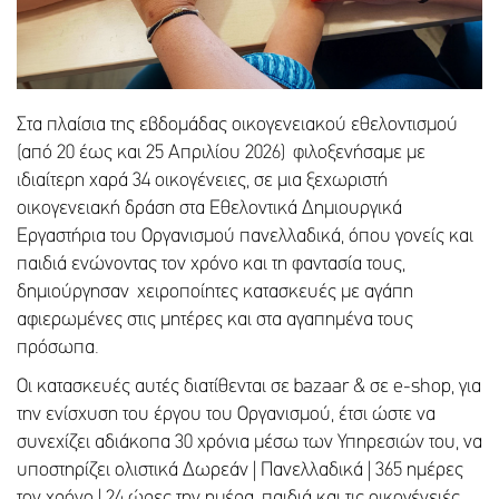
Στα πλαίσια της εβδομάδας οικογενειακού εθελοντισμού
(από 20 έως και 25 Απριλίου 2026) φιλοξενήσαμε με
ιδιαίτερη χαρά 34 οικογένειες, σε μια ξεχωριστή
οικογενειακή δράση στα Εθελοντικά Δημιουργικά
Εργαστήρια του Οργανισμού πανελλαδικά, όπου γονείς και
παιδιά ενώνοντας τον χρόνο και τη φαντασία τους,
δημιούργησαν χειροποίητες κατασκευές με αγάπη
αφιερωμένες στις μητέρες και στα αγαπημένα τους
πρόσωπα.
Οι κατασκευές αυτές διατίθενται σε bazaar & σε e-shop, για
την ενίσχυση του έργου του Οργανισμού, έτσι ώστε να
συνεχίζει αδιάκοπα 30 χρόνια μέσω των Υπηρεσιών του, να
υποστηρίζει ολιστικά Δωρεάν | Πανελλαδικά | 365 ημέρες
τον χρόνο | 24 ώρες την ημέρα, παιδιά και τις οικογένειές