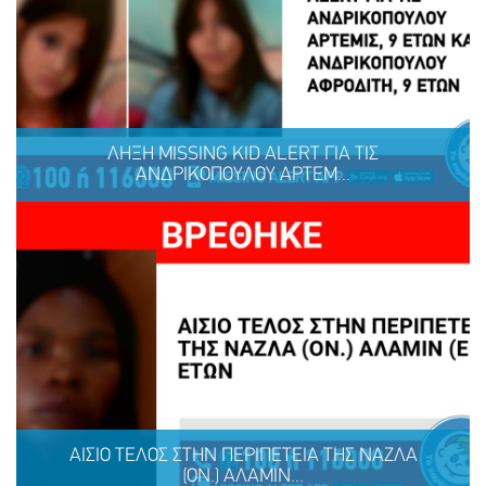
Ένα μεγάλο ευχαριστώ στη ΜΕΛΚΑΤ
ΛΗΞΗ MISSING KID ALERT ΓΙΑ ΤΙΣ
ΑΝΔΡΙΚΟΠΟΥΛΟΥ ΑΡΤΕΜ...
ΜΟΙΡΑΣΟΥ
ΔΡΑΣΕ
ΤΟ
ΤΩΡΑ
ΛΗΞΗ MISSING KID ALERT ΓΙΑ ΤΙΣ ΑΝΔΡΙΚΟΠΟΥΛΟΥ
ΑΡΤΕΜΙΣ, 9 ΕΤΩΝ ΚΑΙ ΑΝΔΡΙΚΟΠΟΥΛΟΥ ΑΦΡΟΔΙΤΗ, 9
ΕΤΩΝ
ΑΙΣΙΟ ΤΕΛΟΣ ΣΤΗΝ ΠΕΡΙΠΕΤΕΙΑ ΤΗΣ ΝΑΖΛΑ
(ΟΝ.) ΑΛΑΜΙΝ...