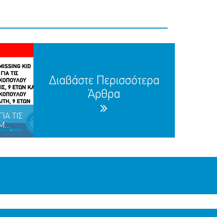
Διαβάστε Περισσότερα
Άρθρα
ΙΑ ΤΙΣ
...