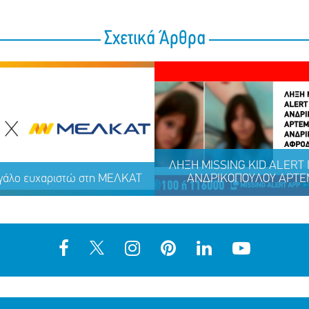
Σχετικά Άρθρα
ΛΗΞΗ MISSING KID ALERT Γ
γάλο ευχαριστώ στη ΜΕΛΚΑΤ
ΑΝΔΡΙΚΟΠΟΥΛΟΥ ΑΡΤΕΜ