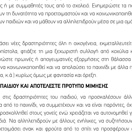
ας ή με συμμαθητές τους από το σχολειό. Ενημερώστε τα π
υν τη δυνατότητα να προετοιμαστούν και να κοινωνικοποιηθο
 των παιδιών και να μάθουν να αλληλεπιδρούν μέσα σε μια ο
άσει νέες δραστηριότητες όλη η οικογένεια, εκμεταλλευτεί
οπίστολα, φτιάξτε τη μια ξεχωριστή συλλογή από κοχύλια 
νώστε πρωινές ή απογευματινές εξορμήσεις στη θάλασσα μ
 να κοινωνικοποιηθεί και να απολαύσει το παιχνίδι με άλλα 
, κ.ά.) κυρίως όμως με φαντασία και όρεξη.
Υ ΠΑΙΔΙΟΥ ΚΑΙ ΑΠΟΤΕΛΕΣΤΕ ΠΡΟΤΥΠΟ ΜΙΜΗΣΗΣ
ίς στις δραστηριότητες του παιδιού, να προσκαλέσουν άλ
 από το παιχνίδι, να συμμετέχουν και να είναι παρόντες, 
προσκολληθεί στους γονείς ενώ χρειάζεται να αυτονομηθεί γ
διά. Να αλληλεπιδρούν με άλλους ενήλικες, να συζητήσουν
οετοιμάσει σνακ και φρούτα από το σπίτι να προσφέρουν 