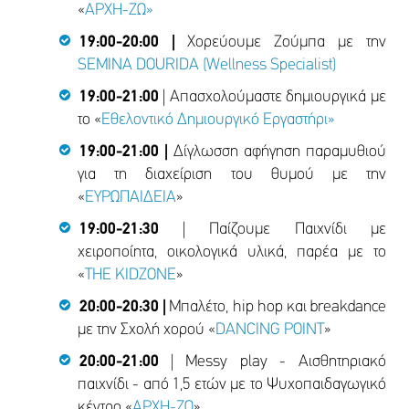
«
ΑΡΧΗ-ΖΩ»
19:00-20:00 |
Χορεύουμε Ζούμπα με την
SEMINA DOURIDA (Wellness Specialist)
19:00-21:00
| Απασχολούμαστε δημιουργικά με
το «
Εθελοντικό Δημιουργικό Εργαστήρι»
19:00-21:00 |
Δίγλωσση αφήγηση παραμυθιού
για τη διαχείριση του θυμού με την
«
ΕΥΡΩΠΑΙΔΕΙΑ
»
19:00-21:30
| Παίζουμε Παιχνίδι με
χειροποίητα, οικολογικά υλικά, παρέα με το
«
TΗΕ ΚIDZONE
»
20:00-20:30 |
Μπαλέτο, hip hop και breakdance
με την Σχολή χορού «
DΑNCING POINT
»
20:00-21:00
| Messy play - Αισθητηριακό
παιχνίδι - από 1,5 ετών με το Ψυχοπαιδαγωγικό
κέντρο «
ΑΡΧΗ-ΖΩ
»