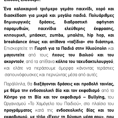
Ένα καλοκαιρινό τριήμερο γεμάτο παιχνίδι, χορό και
διασκέδαση για μικρά και μεγάλα παιδιά. Πολυάριθμες
δημιουργικές δράσεις, διαδραστική αφήγηση
παραμυθιών, παιχνίδια ελεύθερης έκφρασης,
κηπουρική, μπάσκετ,
zumba
, μπαλέτο,
hip
hop
, και
breakdance
όπως και απίθανα «ταξίδια» στο διάστημα.
Επισκεφτείτε τη
Γιορτή για τα Παιδιά στην Ηλιούπολη
και
μαγευτείτε
από τους
ήχους του βιολιού και του
ακορντεόν
, από τα απίθανα
κόλπα του ταχυδακτυλουργού
,
και ελάτε να περάσουμε όμορφα κάνοντας τεράστιες
σαπουνόφουσκες και περνώντας μέσα από αυτές.
Παράλληλα, θα
διεξάγονται δράσεις και προβολή ταινίας,
με θέμα την ενδοσχολική βία και τον εκφοβισμό
από το
Κέντρο για τη Βία και τον εκφοβισμό – Bullying,
του
Οργανισμού «Το Χαμόγελο του Παιδιού», στο πλαίσιο του
προγράμματος
κατά της
ενδοσχολικής βίας και του
εκφοβισμού
, με τίτλο «
Έχεις τη δύναμη μέσα σου
»,
που