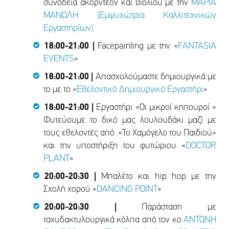
συνοδεία ακορντεόν και βιολιού με την
ΜΑΡΙΑ
ΜΑΝΩΛΗ (Εμψυχώτρια Καλλιτεχνικών
Εργαστηρίων)
18:00-21:00 |
Facepainting με την «
FANTASIA
EVENTS
»
18:00-21:00 |
Απασχολούμαστε δημιουργικά με
το με το «
Εθελοντικό Δημιουργικό Εργαστήρι
»
18:00-21:00 |
Εργαστήρι «Οι μικροί κηπουροί »
Φυτεύουμε το δικό μας λουλουδάκι μαζί με
τους εθελοντές από «Το Χαμόγελο του Παιδιού»
και την υποστήριξη του φυτώριου «
DOCTOR
PLANT
»
20:00-20:30 |
Μπαλέτο και hip hop με την
Σχολή χορού «
DΑNCING POINT
»
20:00-20:30 |
Παράσταση με
ταχυδακτυλουργικά κόλπα από τον κο
ΑΝΤΩΝΗ