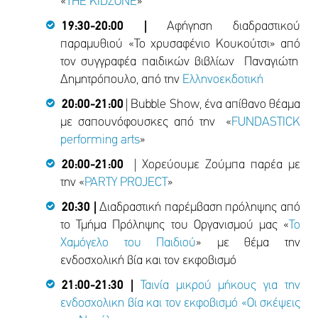
«
TΗΕ ΚIDZONE
»
19:30-20:00 |
Αφήγηση διαδραστικού
παραμυθιού «Το χρυσαφένιο Κουκούτσι» από
τον συγγραφέα παιδικών βιβλίων Παναγιώτη
Δημητρόπουλο, από την
Ελληνοεκδοτική
20:00-21:00
| Bubble Show, ένα απίθανο θέαμα
με σαπουνόφουσκες από την «
FUNDASTICK
performing arts
»
20:00-21:00
| Χορεύουμε Ζούμπα παρέα με
την «
PARTY PROJECT
»
20:30 |
Διαδραστική παρέμβαση πρόληψης από
το Τμήμα Πρόληψης του Οργανισμού μας «
Το
Χαμόγελο του Παιδιού
» με θέμα την
ενδοσχολική βία και τον εκφοβισμό
21:00-21:30 |
Ταινία μικρού μήκους για την
ενδοσχολικη βία και τον εκφοβισμό «Οι σκέψεις