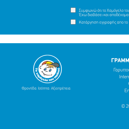
Συμφωνώ ότι το Χαμόγελο του 
ΕΞΑΦΑΝΙΣΗ TOY ΜΑΜΝΤΟΥΧ (ΟΝ.)
Έχω διαβάσει και αποδέχομα
Ένα με
ΑΝΤΑΜ (ΕΠ.), 15 ΕΤΩΝ
Κατάργηση εγγραφής απο το 
ΜΟΙΡΑΣΟΥ
ΔΡΑΣΕ
ΤΟ
ΤΩΡΑ
ΓΡΑΜΜ
Γαρυττο
Inter
Φροντίδα. Ισότητα. Αξιοπρέπεια.
Em
© 2