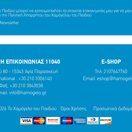
ΛΗΞΗ MISSING KID ALERT Γ
Παιδιού μπορεί να χρησιμοποιήσει τα στοιχεία επικοινωνίας μου για να μου 
ΑΝΔΡΙΚΟΠΟΥΛΟΥ ΑΡΤΕΜΙΣ, 
ι την
Πολιτική Απορρήτου
του Χαμόγελου του Παιδιού
γάλο ευχαριστώ στη ΜΕΛΚΑΤ
ΚΑΙ ΑΝΔΡΙΚΟΠΟΥΛΟΥ ΑΦΡΟΔ
Newsletter.
ΕΤΩΝ
ΜΟΙΡΑΣΟΥ
ΔΡΑΣΕ
ΤΟ
ΤΩΡΑ
ΜΟΙΡΑΣΟΥ
ΔΡΑΣΕ
ΤΟ
ΤΩΡΑ
Η ΕΠΙΚΟΙΝΩΝΙΑΣ 11040
E-SHOP
ύ 80 - 15343 Αγία Παρασκευή
Τηλ:
2107647760
national :
+30 210 3306140
Email:
eshop@hamogelo
Φαξ: +30 210 3843038
ail:
info@hamogelo.gr
026 Το Χαμόγελο του Παιδιού
Όροι Χρήσης
Προσωπικά Δεδομ