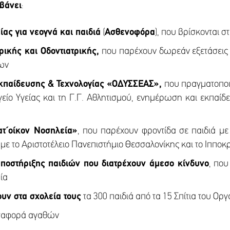
βάνει
:
ας για νεογνά και παιδιά
(
Ασθενοφόρα
), που βρίσκονται σ
ρικής και Οδοντιατρικής,
που παρέχουν δωρεάν εξετάσεις σ
των
κπαίδευσης & Τεχνολογίας «ΟΔΥΣΣΕΑΣ»,
που πραγματοποιε
είο Υγείας και τη Γ.Γ. Αθλητισμού, ενημέρωση και εκπαίδ
ατ΄οίκον Νοσηλεία»
, που παρέχουν φροντίδα σε παιδιά μ
α με το Αριστοτέλειο Πανεπιστήμιο Θεσσαλονίκης και το Ιππο
ποστήριξης παιδιών που διατρέχουν άμεσο κίνδυνο
, που
ία
υν στα σχολεία τους
τα 300 παιδιά από τα 15 Σπίτια του Ορ
εταφορά αγαθών