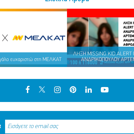
ΛΗΞΗ MISSING KID ALERT Γ
γάλο ευχαριστώ στη ΜΕΛΚΑΤ
ΑΝΔΡΙΚΟΠΟΥΛΟΥ ΑΡΤΕΜ
R