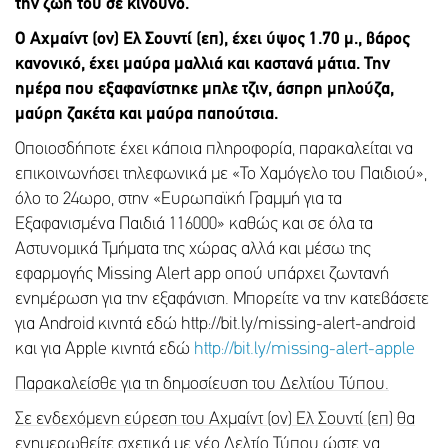
την ζωή του σε κίνδυνο.
Ο Αχμαίντ (ον) Ελ Σουντί (επ), έχει ύψος 1.70 μ., βάρος
κανονικό, έχει μαύρα μαλλιά και καστανά μάτια. Την
ημέρα που εξαφανίστηκε μπλε τζιν, άσπρη μπλούζα,
μαύρη ζακέτα και μαύρα παπούτσια.
Οποιοσδήποτε έχει κάποια πληροφορία, παρακαλείται να
επικοινωνήσει τηλεφωνικά με «Το Χαμόγελο του Παιδιού»,
όλο το 24ωρο, στην «Ευρωπαϊκή Γραμμή για τα
Εξαφανισμένα Παιδιά 116000» καθώς και σε όλα τα
Αστυνομικά Τμήματα της χώρας αλλά και μέσω της
εφαρμογής Missing Alert app οπού υπάρχει ζωντανή
ενημέρωση για την εξαφάνιση. Μπορείτε να την κατεβάσετε
για Android κινητά εδώ http://bit.ly/missing-alert-android
και για Apple κινητά εδώ
http://bit.ly/missing-alert-apple
Παρακαλείσθε για τη δημοσίευση του Δελτίου Τύπου.
Σε ενδεχόμενη εύρεση του Αχμαίντ (ον) Ελ Σουντί (επ)
θα
ενημερωθείτε σχετικά με νέο Δελτίο Τύπου ώστε να