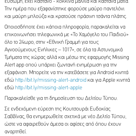
εύσωμη, έχει καστανό - κόκκινα μαλλιά και καστανά μάτια.
Την ημέρα που εξαφανίστηκε φορούσε μαύρο παντελόνι
και μαύρη μπλούζα και κρατούσε πράσινη τσάντα πλάτης.
Οποιοσδήποτε έχει κάποια πληροφορία, παρακαλείται να
επικοινωνήσει τηλεφωνικά με «Το Χαμόγελο του Παιδιού»
όλο το 24ωρο, στην «Εθνική Γραμμή για τους
Αγνοούμενους Ενήλικες – 1017», σε όλα τα Αστυνομικά
Τμήματα της χώρας αλλά και μέσω της εφαρμογής Missing
Alert app οπού υπάρχει ζωντανή ενημέρωση για την
εξαφάνιση. Μπορείτε να την κατεβάσετε για Android κινητά
εδώ
http://bit.ly/missing-alert-android
και για Apple κινητά
εδώ
http://bit.ly/missing-alert-apple
Παρακαλείσθε για τη δημοσίευση του Δελτίου Τύπου.
Σε ενδεχόμενη εύρεση της Κουτσουράι Ευδοκίας
Σαββίνας, θα ενημερωθείτε σχετικά με νέο Δελτίο Τύπου,
ώστε να αφαιρεθούν άμεσα οι αφίσες από όπου έχουν
αναρτηθεί.