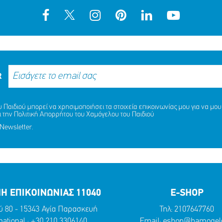
R
Παιδιού μπορεί να χρησιμοποιήσει τα στοιχεία επικοινωνίας μου για να μου 
ι την
Πολιτική Απορρήτου
του Χαμόγελου του Παιδιού
Newsletter.
Η ΕΠΙΚΟΙΝΩΝΙΑΣ 11040
E-SHOP
ύ 80 - 15343 Αγία Παρασκευή
Τηλ:
2107647760
national :
+30 210 3306140
Email:
eshop@hamogelo