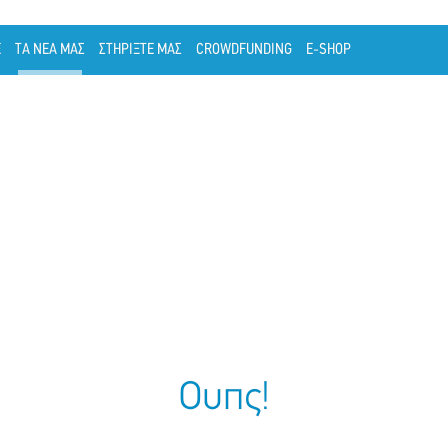
Ε
ΤΑ ΝΕΑ ΜΑΣ
ΣΤΗΡΙΞΤΕ ΜΑΣ
CROWDFUNDING
E-SHOP
Ουπς!