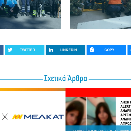
TWITTER
LINKEDIN
COPY
Σχετικά Άρθρα