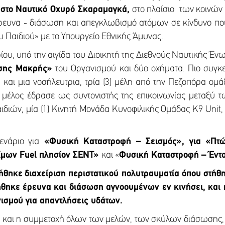
 στο Ναυτικό Οχυρό Σκαραμαγκά,
στο πλαίσιο των κοινών 
έρευνα - διάσωση και απεγκλωβισμό ατόμων σε κίνδυνο πο
 Παιδιού» με το Υπουργείο Εθνικής Άμυνας.
υ, υπό την αιγίδα του Διοικητή της Διεθνούς Ναυτικής Ένω
άσης Μακρής»
του Οργανισμού και δύο οχήματα. Πιο συγκ
α και μια νοσήλευτρια, τρία (3) μέλη από την Πεζοπόρα ομ
α μέλος έδρασε ως συντονιστής της επικοινωνίας μεταξύ 
ιών, μία (1) Κινητή Μονάδα Κυνοφιλικής Ομάδας Κ9 Unit, 
ενάριο για
«Φυσική Καταστροφή – Σεισμός», για «Πτώ
ίμων Fuel πλησίον ΣΕΝΤ»
και «
Φυσική Καταστροφή – Έντ
ήθηκε
διαχείριση περιστατικού πολυτραυματία όπου στήθη
θηκε έρευνα και διάσωση αγνοουμένων εν κινήσει, και
ισμού για απαντλήσεις υδάτων.
ία και η συμμετοχή όλων των μελών, των σκύλων διάσωσης,