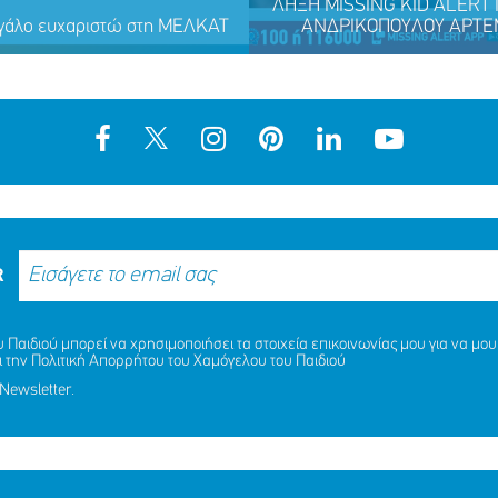
ΛΗΞΗ MISSING KID ALERT Γ
γάλο ευχαριστώ στη ΜΕΛΚΑΤ
ΑΝΔΡΙΚΟΠΟΥΛΟΥ ΑΡΤΕΜ
R
ΛΗΞΗ MISSING KID ALERT Γ
Παιδιού μπορεί να χρησιμοποιήσει τα στοιχεία επικοινωνίας μου για να μου 
ΑΝΔΡΙΚΟΠΟΥΛΟΥ ΑΡΤΕΜΙΣ, 
ι την
Πολιτική Απορρήτου
του Χαμόγελου του Παιδιού
γάλο ευχαριστώ στη ΜΕΛΚΑΤ
ΚΑΙ ΑΝΔΡΙΚΟΠΟΥΛΟΥ ΑΦΡΟΔ
Newsletter.
ΕΤΩΝ
ΜΟΙΡΑΣΟΥ
ΔΡΑΣΕ
ΤΟ
ΤΩΡΑ
ΜΟΙΡΑΣΟΥ
ΔΡΑΣΕ
ΤΟ
ΤΩΡΑ