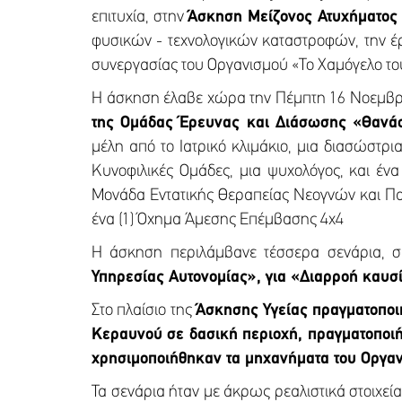
επιτυχία, στην
Άσκηση Μείζονος Ατυχήματος
φυσικών - τεχνολογικών καταστροφών, την 
συνεργασίας του Οργανισμού «Το Χαμόγελο του
Η άσκηση έλαβε χώρα την Πέμπτη 16 Νοεμβρίο
της Ομάδας Έρευνας και Διάσωσης «Θαν
μέλη από το Ιατρικό κλιμάκιο, μια διασώστρι
Κυνοφιλικές Ομάδες, μια ψυχολόγος, και έν
Μονάδα Εντατικής Θεραπείας Νεογνών και Παιδ
ένα (1) Όχημα Άμεσης Επέμβασης 4x4
Η άσκηση περιλάμβανε τέσσερα σενάρια, σ
Υπηρεσίας Αυτονομίας», για «
Διαρροή καυσ
Στο πλαίσιο της
Άσκησης Υγείας
πραγματοποι
Κεραυνού σε δασική περιοχή, πραγματοποιή
χρησιμοποιήθηκαν τα μηχανήματα του Οργαν
Τα σενάρια ήταν με άκρως ρεαλιστικά στοιχε