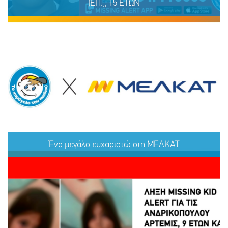
(ΕΠ.), 15 ΕΤΩΝ
ΕΞΑΦΑΝΙΣΗ TOY ΜΑΜΝΤΟΥΧ (ΟΝ.) ΑΝΤΑΜ (ΕΠ.), 15
ΕΤΩΝ
Ένα μεγάλο ευχαριστώ στη ΜΕΛΚΑΤ
ΜΟΙΡΑΣΟΥ
ΔΡΑΣΕ
ΤΟ
ΤΩΡΑ