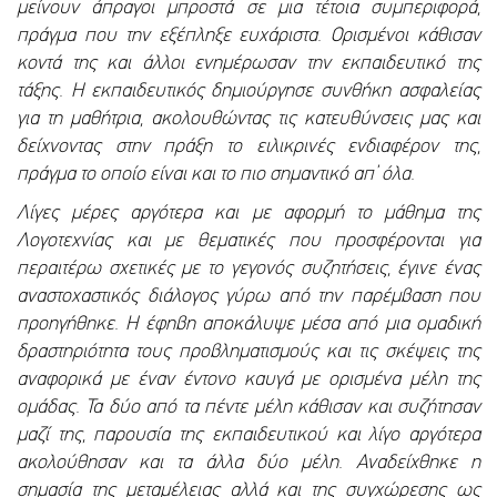
μείνουν άπραγοι μπροστά σε μια τέτοια συμπεριφορά,
πράγμα που την εξέπληξε ευχάριστα. Ορισμένοι κάθισαν
κοντά της και άλλοι ενημέρωσαν την εκπαιδευτικό της
τάξης. Η εκπαιδευτικός δημιούργησε συνθήκη ασφαλείας
για τη μαθήτρια, ακολουθώντας τις κατευθύνσεις μας και
δείχνοντας στην πράξη το ειλικρινές ενδιαφέρον της,
πράγμα το οποίο είναι και το πιο σημαντικό απ’ όλα.
Λίγες μέρες αργότερα και με αφορμή το μάθημα της
Λογοτεχνίας και με θεματικές που προσφέρονται για
περαιτέρω σχετικές με το γεγονός συζητήσεις, έγινε ένας
αναστοχαστικός διάλογος γύρω από την παρέμβαση που
προηγήθηκε. Η έφηβη αποκάλυψε μέσα από μια ομαδική
δραστηριότητα τους προβληματισμούς και τις σκέψεις της
αναφορικά με έναν έντονο καυγά με ορισμένα μέλη της
ομάδας. Τα δύο από τα πέντε μέλη κάθισαν και συζήτησαν
μαζί της, παρουσία της εκπαιδευτικού και λίγο αργότερα
ακολούθησαν και τα άλλα δύο μέλη. Αναδείχθηκε η
σημασία της μεταμέλειας αλλά και της συγχώρεσης ως