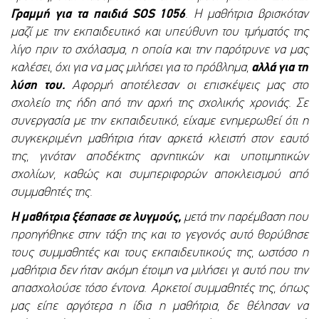
Γραμμή για τα παιδιά
SOS
1056
. Η μαθήτρια βρισκόταν
μαζί με την εκπαιδευτικό και υπεύθυνη του τμήματός της
λίγο πριν το σχόλασμα, η οποία και την παρότρυνε να μας
καλέσει, όχι για να μας μιλήσει για το πρόβλημα,
αλλά για τη
λύση του.
Αφορμή αποτέλεσαν οι επισκέψεις μας στο
σχολείο της ήδη από την αρχή της σχολικής χρονιάς. Σε
συνεργασία με την εκπαιδευτικό, είχαμε ενημερωθεί ότι η
συγκεκριμένη μαθήτρια ήταν αρκετά κλειστή στον εαυτό
της, γινόταν αποδέκτης αρνητικών και υποτιμητικών
σχολίων, καθώς και συμπεριφορών αποκλεισμού από
συμμαθητές της.
Η μαθήτρια ξέσπασε σε λυγμούς,
μετά την παρέμβαση που
προηγήθηκε στην τάξη της και το γεγονός αυτό θορύβησε
τους συμμαθητές και τους εκπαιδευτικούς της, ωστόσο η
μαθήτρια δεν ήταν ακόμη έτοιμη να μιλήσει γι αυτό που την
απασχολούσε τόσο έντονα. Αρκετοί συμμαθητές της, όπως
μας είπε αργότερα η ίδια η μαθήτρια, δε θέλησαν να