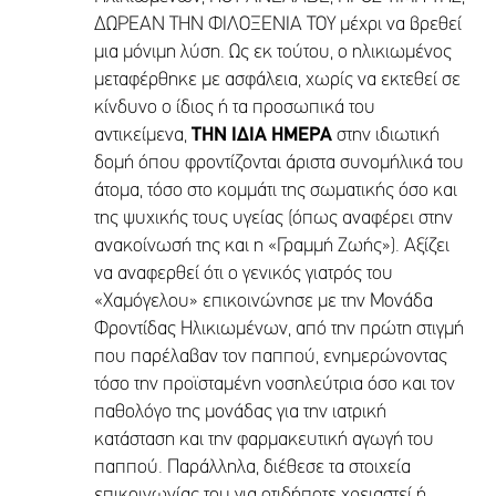
ΔΩΡΕΑΝ ΤΗΝ ΦΙΛΟΞΕΝΙΑ ΤΟΥ
μέχρι να βρεθεί
μια μόνιμη λύση. Ως εκ τούτου, ο ηλικιωμένος
μεταφέρθηκε με ασφάλεια, χωρίς να εκτεθεί σε
κίνδυνο ο ίδιος ή τα προσωπικά του
αντικείμενα,
ΤΗΝ ΙΔΙΑ ΗΜΕΡΑ
στην ιδιωτική
δομή όπου φροντίζονται άριστα συνομήλικά του
άτομα, τόσο στο κομμάτι της σωματικής όσο και
της ψυχικής τους υγείας (όπως αναφέρει στην
ανακοίνωσή της και η «Γραμμή Ζωής»). Αξίζει
να αναφερθεί ότι ο γενικός γιατρός του
«Χαμόγελου» επικοινώνησε με την Μονάδα
Φροντίδας Ηλικιωμένων, από την πρώτη στιγμή
που παρέλαβαν τον παππού, ενημερώνοντας
τόσο την προϊσταμένη νοσηλεύτρια όσο και τον
παθολόγο της μονάδας για την ιατρική
κατάσταση και την φαρμακευτική αγωγή του
παππού. Παράλληλα, διέθεσε τα στοιχεία
επικοινωνίας του για οτιδήποτε χρειαστεί ή