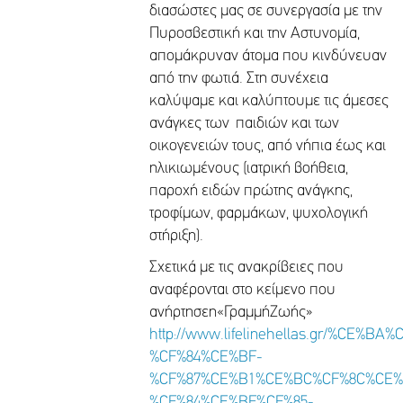
διασώστες μας σε συνεργασία με την
Πυροσβεστική και την Αστυνομία,
απομάκρυναν άτομα που κινδύνευαν
από την φωτιά. Στη συνέχεια
καλύψαμε και καλύπτουμε τις άμεσες
ανάγκες των παιδιών και των
οικογενειών τους, από νήπια έως και
ηλικιωμένους (ιατρική βοήθεια,
παροχή ειδών πρώτης ανάγκης,
τροφίμων, φαρμάκων, ψυχολογική
στήριξη).
Σχετικά με τις ανακρίβειες που
αναφέρονται στο κείμενο που
ανήρτησεη«ΓραμμήΖωής»
http://www.lifelinehellas.gr/%C
%CF%84%CE%BF-
%CF%87%CE%B1%CE%BC%CF%8C%CE
%CF%84%CE%BF%CF%85-