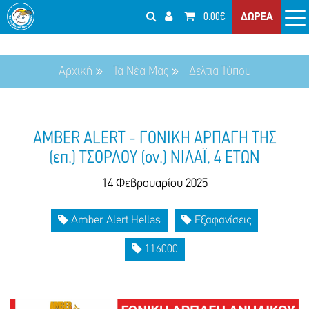
0.00€
ΔΩΡΕΑ
Αρχική
Τα Νέα Μας
Δελτια Τύπου
AMBER ALERT - ΓΟΝΙΚΗ ΑΡΠΑΓΗ ΤΗΣ
(επ.) ΤΣΟΡΛΟΥ (ον.) ΝΙΛΑΪ, 4 EΤΩΝ
14 Φεβρουαρίου 2025
Amber Alert Hellas
Εξαφανίσεις
116000