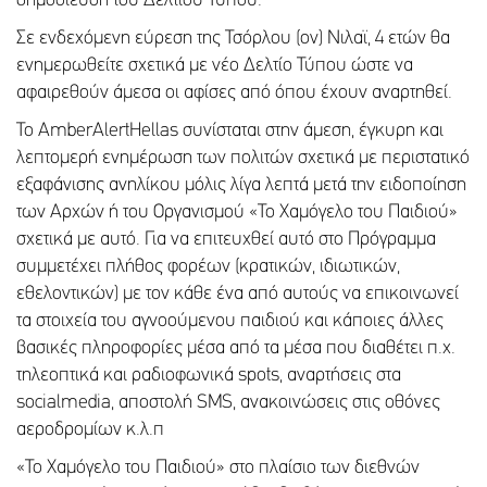
δημοσίευση του Δελτίου Τύπου.
Σε ενδεχόμενη εύρεση της Τσόρλου (ον) Νιλαϊ, 4 ετών θα
ενημερωθείτε σχετικά με νέο Δελτίο Τύπου ώστε να
αφαιρεθούν άμεσα οι αφίσες από όπου έχουν αναρτηθεί.
Το AmberAlertHellas συνίσταται στην άμεση, έγκυρη και
λεπτομερή ενημέρωση των πολιτών σχετικά με περιστατικό
εξαφάνισης ανηλίκου μόλις λίγα λεπτά μετά την ειδοποίηση
των Αρχών ή του Οργανισμού «Το Χαμόγελο του Παιδιού»
σχετικά με αυτό. Για να επιτευχθεί αυτό στο Πρόγραμμα
συμμετέχει πλήθος φορέων (κρατικών, ιδιωτικών,
εθελοντικών) με τον κάθε ένα από αυτούς να επικοινωνεί
τα στοιχεία του αγνοούμενου παιδιού και κάποιες άλλες
βασικές πληροφορίες μέσα από τα μέσα που διαθέτει π.χ.
τηλεοπτικά και ραδιοφωνικά spots, αναρτήσεις στα
socialmedia, αποστολή SMS, ανακοινώσεις στις οθόνες
αεροδρομίων κ.λ.π
«Το Χαμόγελο του Παιδιού» στο πλαίσιο των διεθνών