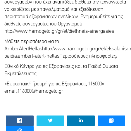
συνεργασιών που έχει αναπτύξει, διαθέτει την τεχνογνωσία
να χειρίζεται με επαγγελματισμό και εξειδίκευση
περιστατικά εξαφανίσεων ανηλίκων. Ενημερωθείτε για τις
διεθνείς συνεργασίες του Οργανισμού:
http://www.hamogelo.gr/gr/el/diethneis-sinergasies
Μάθετε περισσότερα για το
AmberAlertHellashttp://www.hamogelo.gr/gr/el/eksafanis
paidia:ambert-alert-hellasΠερισσότερες πληροφορίες:
Εθνικό Κέντρο για τις Εξαφανίσεις και τα Παιδιά Θύματα
Εκμετάλλευσης
«Ευρωπαϊκή Γραμμή για τις Εξαφανίσεις 116000»
email:116000@hamogelo.gr