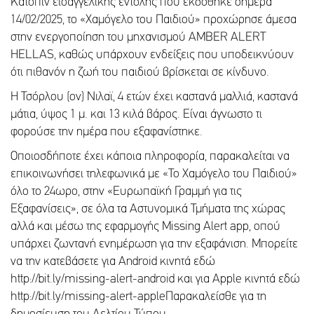
Κατόπιν εισαγγελικής εντολής που εκδόθηκε σήμερα
14/02/2025, το «Χαμόγελο του Παιδιού» προχώρησε άμεσα
στην ενεργοποίηση του μηχανισμού AMBER ALERT
HELLAS, καθώς υπάρχουν ενδείξεις που υποδεικνύουν
ότι πιθανόν η ζωή του παιδιού βρίσκεται σε κίνδυνο.
Η Τσόρλου (ον) Νιλαϊ, 4 ετών έχει καστανά μαλλιά, καστανά
μάτια, ύψος 1 μ. και 13 κιλά βάρος. Είναι άγνωστο τι
φορούσε την ημέρα που εξαφανίστηκε.
Οποιοσδήποτε έχει κάποια πληροφορία, παρακαλείται να
επικοινωνήσει τηλεφωνικά με «Το Χαμόγελο του Παιδιού»
όλο το 24ωρο, στην «Ευρωπαϊκή Γραμμή για τις
Εξαφανίσεις», σε όλα τα Αστυνομικά Τμήματα της χώρας
αλλά και μέσω της εφαρμογής Missing Alert app, οπού
υπάρχει ζωντανή ενημέρωση για την εξαφάνιση. Μπορείτε
να την κατεβάσετε για Android κινητά εδώ
http://bit.ly/missing-alert-android και για Apple κινητά εδώ
http://bit.ly/missing-alert-appleΠαρακαλείσθε για τη