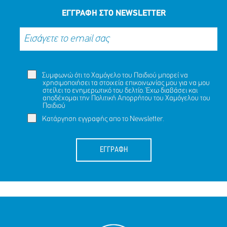
ΜΟΙΡΑΣΟΥ
ΔΡΑΣΕ
ΤΟ
ΤΩΡΑ
ΕΓΓΡΑΦΗ ΣΤΟ NEWSLETTER
Συμφωνώ ότι το Χαμόγελο του Παιδιού μπορεί να
χρησιμοποιήσει τα στοιχεία επικοινωνίας μου για να μου
στείλει το ενημερωτικό του δελτίο. Έχω διαβάσει και
αποδέχομαι την
Πολιτική Απορρήτου
του Χαμόγελου του
Παιδιού
Κατάργηση εγγραφής απο το Newsletter.
ΕΓΓΡΑΦΗ