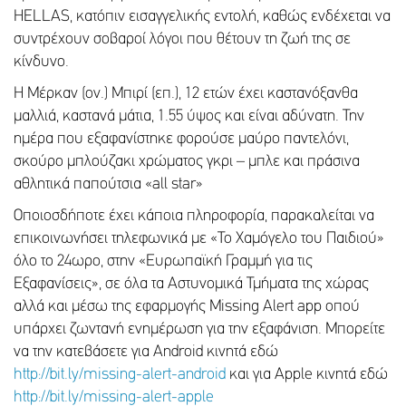
HELLAS, κατόπιν εισαγγελικής εντολή, καθώς ενδέχεται να
συντρέχουν σοβαροί λόγοι που θέτουν τη ζωή της σε
κίνδυνο.
Η Μέρκαν (ον.) Μπιρί (επ.), 12 ετών έχει καστανόξανθα
μαλλιά, καστανά μάτια, 1.55 ύψος και είναι αδύνατη. Την
ημέρα που εξαφανίστηκε φορούσε μαύρο παντελόνι,
σκούρο μπλούζακι χρώματος γκρι – μπλε και πράσινα
αθλητικά παπούτσια «all star»
Οποιοσδήποτε έχει κάποια πληροφορία, παρακαλείται να
επικοινωνήσει τηλεφωνικά με «Το Χαμόγελο του Παιδιού»
όλο το 24ωρο, στην «Ευρωπαϊκή Γραμμή για τις
Εξαφανίσεις», σε όλα τα Αστυνομικά Τμήματα της χώρας
αλλά και μέσω της εφαρμογής Missing Alert app οπού
υπάρχει ζωντανή ενημέρωση για την εξαφάνιση. Μπορείτε
να την κατεβάσετε για Android κινητά εδώ
http://bit.ly/missing-alert-android
και για Apple κινητά εδώ
http://bit.ly/missing-alert-apple