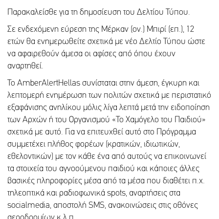
Παρακαλείσθε για τη δημοσίευση του Δελτίου Τύπου.
Σε ενδεχόμενη εύρεση της Μέρκαν (ον.) Μπιρί (επ.), 12
ετών θα ενημερωθείτε σχετικά με νέο Δελτίο Τύπου ώστε
να αφαιρεθούν άμεσα οι αφίσες από όπου έχουν
αναρτηθεί.
Το AmberAlertHellas συνίσταται στην άμεση, έγκυρη και
λεπτομερή ενημέρωση των πολιτών σχετικά με περιστατικό
εξαφάνισης ανηλίκου μόλις λίγα λεπτά μετά την ειδοποίηση
των Αρχών ή του Οργανισμού «Το Χαμόγελο του Παιδιού»
σχετικά με αυτό. Για να επιτευχθεί αυτό στο Πρόγραμμα
συμμετέχει πλήθος φορέων (κρατικών, ιδιωτικών,
εθελοντικών) με τον κάθε ένα από αυτούς να επικοινωνεί
τα στοιχεία του αγνοούμενου παιδιού και κάποιες άλλες
βασικές πληροφορίες μέσα από τα μέσα που διαθέτει π.χ.
τηλεοπτικά και ραδιοφωνικά spots, αναρτήσεις στα
socialmedia, αποστολή SMS, ανακοινώσεις στις οθόνες
αεροδρομίων κ.λ.π