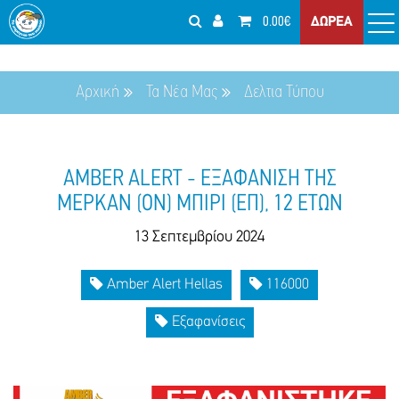
0.00€
ΔΩΡΕΑ
Αρχική
Τα Νέα Μας
Δελτια Τύπου
AMBER ALERT - ΕΞΑΦΑΝΙΣΗ ΤΗΣ
ΜΕΡΚΑΝ (ΟΝ) ΜΠΙΡΙ (ΕΠ), 12 ΕΤΩΝ
13 Σεπτεμβρίου 2024
Amber Alert Hellas
116000
Εξαφανίσεις