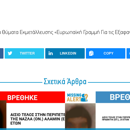
ιδιά Θύματα Εκμετάλλευσης «Ευρωπαϊκή Γραμμή Για τις Εξαφ
TWITTER
LINKEDIN
COPY
Σχετικά Άρθρα