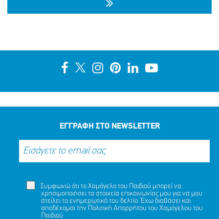
ΑΙΣΙΟ ΤΕΛΟΣ ΣΤΗΝ ΠΕΡΙΠΕΤΕΙΑ ΤΗΣ ΝΑΖΛΑ (ΟΝ.)
ΑΛΑΜΙΝ (ΕΠ.), 16 ΕΤΩΝ
ΜΟΙΡΑΣΟΥ
ΔΡΑΣΕ
ΤΟ
ΤΩΡΑ
ΕΓΓΡΑΦΗ ΣΤΟ NEWSLETTER
Συμφωνώ ότι το Χαμόγελο του Παιδιού μπορεί να
χρησιμοποιήσει τα στοιχεία επικοινωνίας μου για να μου
στείλει το ενημερωτικό του δελτίο. Έχω διαβάσει και
αποδέχομαι την
Πολιτική Απορρήτου
του Χαμόγελου του
Παιδιού