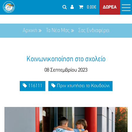
0.00€
ΔΩΡΕΑ
Αρχική
Τα Νέα Μας
Σας Ενδιαφέρει
Κοινωνικοποίηση στο σχολείο
08 Σεπτεμβρίου 2023
116111
Πριν χτυπήσει το Κουδούνι