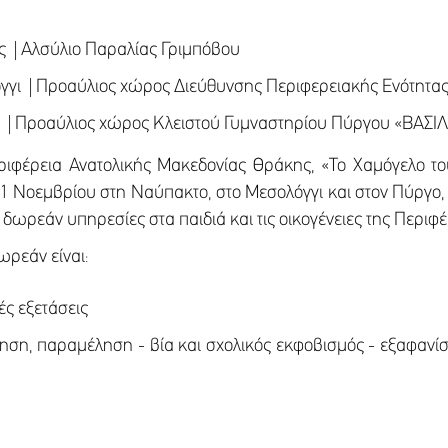
ς | Αλσύλιο Παραλίας Γριμπόβου
γγι | Προαύλιος χώρος Διεύθυνσης Περιφερειακής Ενότητα
ς | Προαύλιος χώρος Κλειστού Γυμναστηρίου Πύργου «ΒΑΣ
ριφέρεια Ανατολικής Μακεδονίας Θράκης, «Το Χαμόγελο το
 21 Νοεμβρίου στη Ναύπακτο, στο Μεσολόγγι και στον Πύργο, 
 δωρεάν υπηρεσίες στα παιδιά και τις οικογένειες της Περιφ
ωρεάν είναι:
κές εξετάσεις
ση, παραμέληση - βία και σχολικός εκφοβισμός - εξαφανίσε