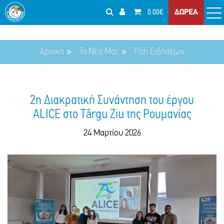
0.00€
ΔΩΡΕΑ
Αρχική
Τα Νέα Μας
Ροή Ειδήσεων
2η Διακρατική Συνάντηση του έργου
ALICE στο Târgu Ziu της Ρουμανίας
24 Μαρτίου 2026