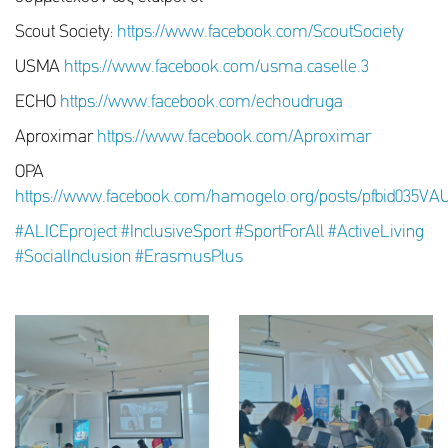
Scout Society:
https://www.facebook.com/ScoutSociety
USMA
https://www.facebook.com/usma.caselle.3
ECHO
https://www.facebook.com/echoudruga
Aproximar
https://www.facebook.com/Aproximar
OPA
https://www.facebook.com/hamogelo.org/posts/pfbid03
#ALICEproject
#InclusiveSport
#SportForAll
#ActiveLiving
#SocialInclusion
#ErasmusPlus