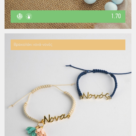
1.70
Βραχιολάκι νονά-νονός