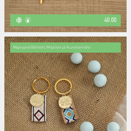
40.00
Μαρτυρικά Βάπτισης Μπρελόκ με Κωνσταντινάτο