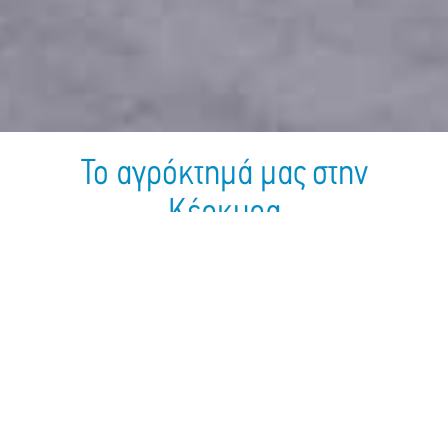
Το αγρόκτημά μας στην
Κέρκυρα
Έτος Ίδρυσης:
2001
Αριθμός Εργαζομένων:
22
Αριθμός Παιδιών:
18
Διεύθυνση:
Χαμηλή Μαγουλάδων,
Κέρκυρα, 49081