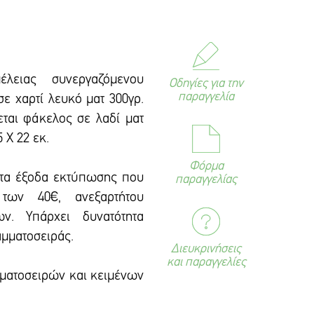
έλειας συνεργαζόμενου
Οδηγίες για την
παραγγελία
ε χαρτί λευκό ματ 300γρ.
εται φάκελος σε λαδί ματ
 Χ 22 εκ.
Φόρμα
 τα έξοδα εκτύπωσης που
παραγγελίας
των 40€, ανεξαρτήτου
ων. Υπάρxει δυνατότητα
αμματοσειράς.
Διευκρινήσεις
και παραγγελίες
αμματοσειρών και κειμένων