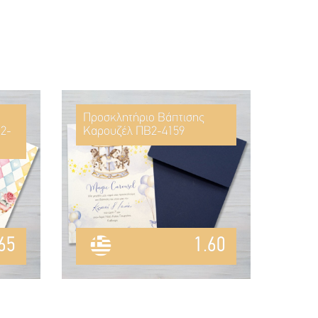
Προσκλητήριο Βάπτισης
2-
Καρουζέλ ΠΒ2-4159
65
1.60