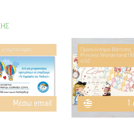
ΣΗΣ
ί μπομπονιέρας
Προσκλητήριο Βάπτισης
Princess Wonderland ΠΒ
4162
Mέσω email
1.