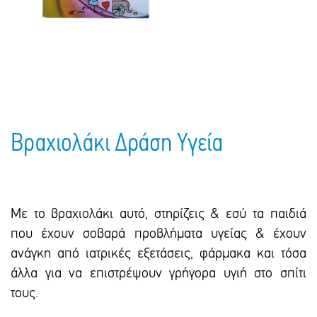
Πακέτα Δώρων
Σακούλες
Βιβλία
Ημερολόγια - Ατζέντες
Τσάντες - Ποδιές - Ομπρέλες
Παιδικό Πάρτι
Γραφική Ύλη
Παιδικά Είδη
Είδη Γραφείου
Τετράδια - Φάκελοι
Μπλοκ Ζωγραφικής
Βραχιολάκι Δράση Υγεία
Με το βραχιολάκι αυτό, στηρίζεις & εσύ τα παιδιά
που έχουν σοβαρά προβλήματα υγείας & έχουν
ανάγκη από ιατρικές εξετάσεις, φάρμακα και τόσα
άλλα για να επιστρέψουν γρήγορα υγιή στο σπίτι
τους.