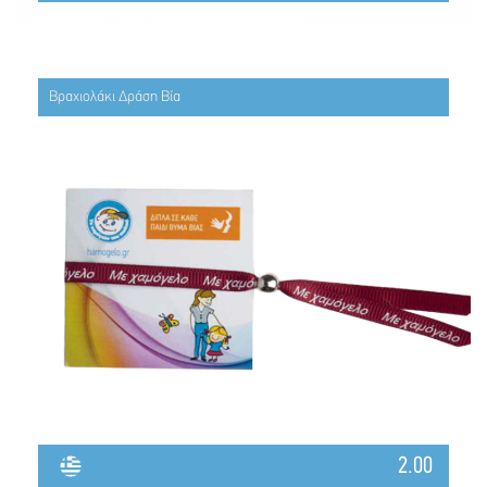
Βραχιολάκι Δράση Βία
2.00