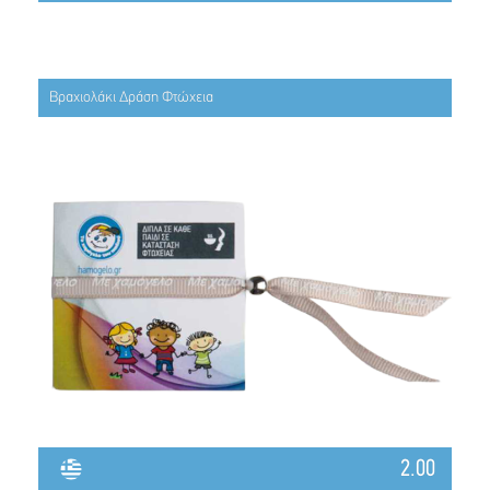
Βραχιολάκι Δράση Φτώχεια
2.00