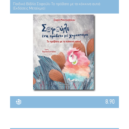
Παιδικό Βιβλίο Σοφούλι-Το πρόβατο με τα κόκκινα αυτιά
(Εκδόσεις Μεταίχμιο)
8.90