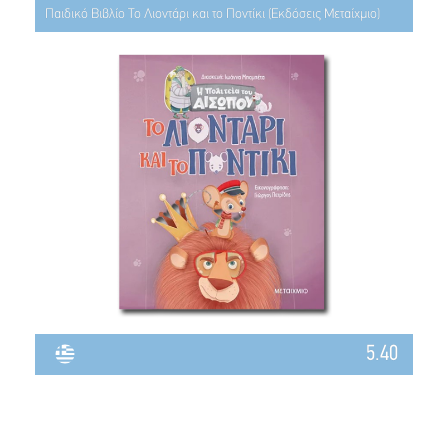
Παιδικό Βιβλίο Το Λιοντάρι και το Ποντίκι (Εκδόσεις Μεταίχμιο)
5.40