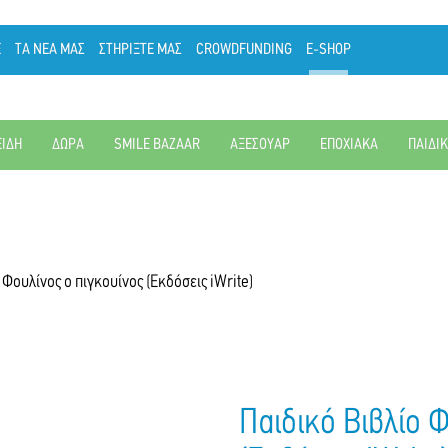
Ε
ΤΑ ΝΕΑ ΜΑΣ
ΣΤΗΡΙΞΤΕ ΜΑΣ
CROWDFUNDING
E-SHOP
ΕΙΔΗ
ΔΩΡΑ
SMILE BAZAAR
ΑΞΕΣΟΥΑΡ
ΕΠΟΧΙΑΚΑ
ΠΑΙΔΙ
 Φουλίνος ο πιγκουίνος (Εκδόσεις iWrite)
Παιδικό Βιβλίο 