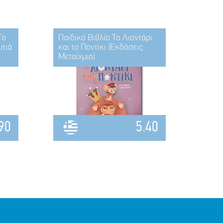
Το
Παιδικό Βιβλίο Το Λιοντάρι
υτιά
και το Ποντίκι (Εκδόσεις
Μεταίχμιο)
90
5.40