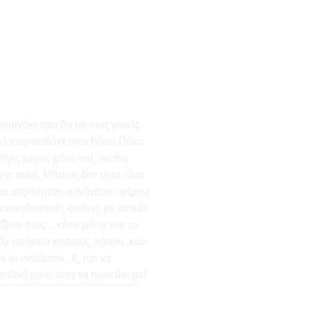
ουινάκι που ζει με τους γονείς
ρό χωριουδάκι στον Νότιο Πόλο.
λίγες μέρες μόνο του, νιώθει
για πολύ; Μήπως δεν είναι τόσο
Μια απρόσμενη συνάντηση φέρνει
ασκεδαστικές εικόνες με αστεία
ουν πως... «όσο μόνοι και αν
θα υπάρχει κάποιος, κάπου, κάτι
το αντίθετο!». Α, και να
ληθινά μόνο όταν τα πιστεύουμε!