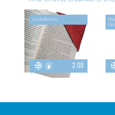
Σελιδοδείκτης
Παι
Πρώ
2.00