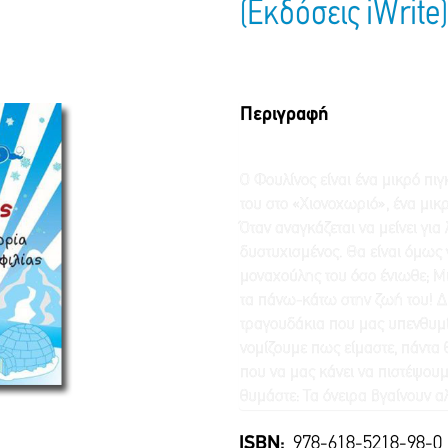
(Εκδόσεις iWrite)
Περιγραφή
Ο Φουλίνος είναι ένα μικρό πιγκ
του στο «Χιονοχωριό», ένα μικ
Όταν αναγκάζεται να μείνει για 
δυστυχισμένος. Θα είναι όμως 
μοναχούλης του όσο ένιωθε; 
τα πάνω-κάτω στην ζωή του! Δι
τραγουδάκια που μας υπενθυμίζ
νομίζουμε πως είμαστε, πάντα 
που να μας κάνει να πιστέψουμε 
θυμάστε: Τα όνειρα βγαίνουν α
ISBN:
978-618-5218-98-0