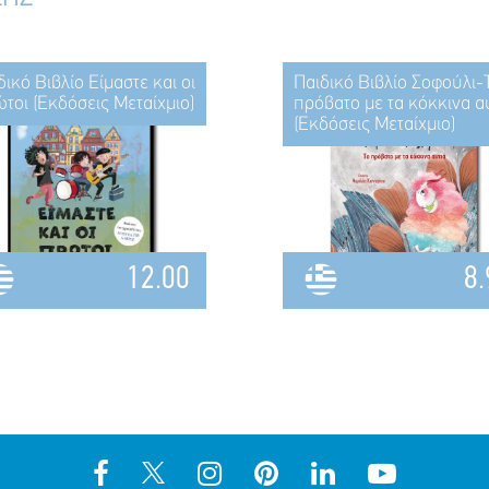
δικό Βιβλίο Είμαστε και οι
Παιδικό Βιβλίο Σοφούλι-
τοι (Εκδόσεις Μεταίχμιο)
πρόβατο με τα κόκκινα α
(Εκδόσεις Μεταίχμιο)
12.00
8.