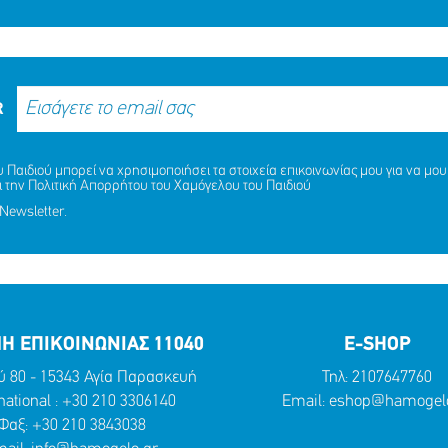
R
Παιδιού μπορεί να χρησιμοποιήσει τα στοιχεία επικοινωνίας μου για να μου 
ι την
Πολιτική Απορρήτου
του Χαμόγελου του Παιδιού
Newsletter.
Η ΕΠΙΚΟΙΝΩΝΙΑΣ 11040
E-SHOP
ύ 80 - 15343 Αγία Παρασκευή
Τηλ:
2107647760
national :
+30 210 3306140
Email:
eshop@hamogelo
Φαξ: +30 210 3843038