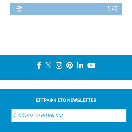
5.40
ΕΓΓΡΑΦΗ ΣΤΟ NEWSLETTER