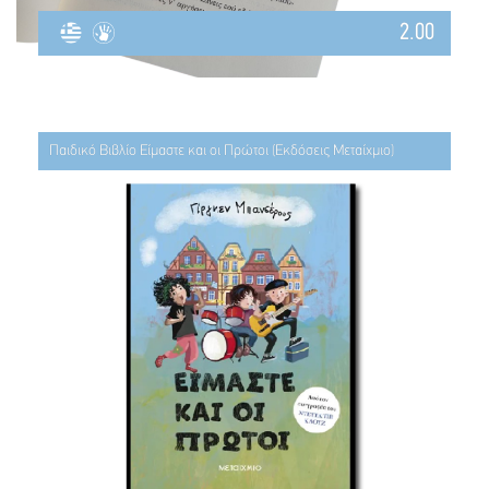
2.00
Παιδικό Βιβλίο Είμαστε και οι Πρώτοι (Εκδόσεις Μεταίχμιο)