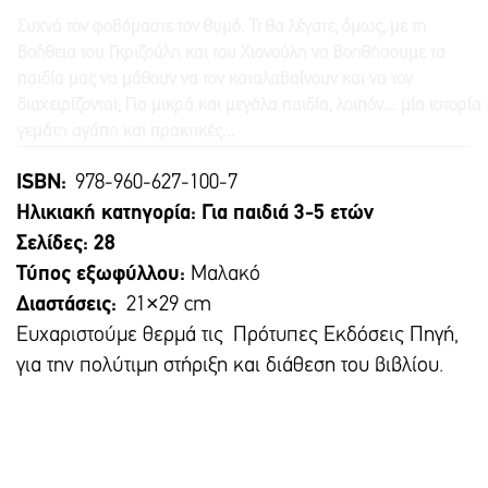
Συχνά τον φοβόμαστε τον θυμό. Τι θα λέγατε, όμως, με τη
βοήθεια του Γκριζούλη και του Χιονούλη να βοηθήσουμε τα
παιδία μας να μάθουν να τον καταλαβαίνουν και να τον
διαχειρίζονται; Για μικρά και μεγάλα παιδία, λοιπόν... μία ιστορία
γεμάτη αγάπη και πρακτικές...
ISBN:
978-960-627-100-7
Ηλικιακή κατηγορία: Για παιδιά 3-5 ετών
Σελίδες: 28
Τύπος εξωφύλλου:
Μαλακό
Διαστάσεις:
21×29 cm
Ευχαριστούμε θερμά τις Πρότυπες Εκδόσεις Πηγή,
για την πολύτιμη στήριξη και διάθεση του βιβλίου.