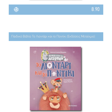
8.90
Παιδικό Βιβλίο Το Λιοντάρι και το Ποντίκι (Εκδόσεις Μεταίχμιο)