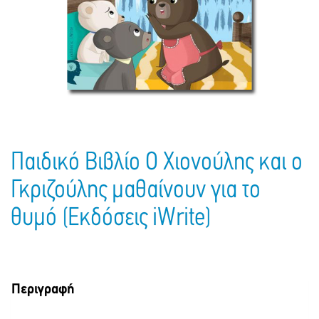
Πακέτα Δώρων
Σακούλες
Βιβλία
Ημερολόγια - Ατζέντες
Τσάντες - Ποδιές - Ομπρέλες
Παιδικό Πάρτι
Γραφική Ύλη
Παιδικά Είδη
Είδη Γραφείου
Τετράδια - Φάκελοι
Μπλοκ Ζωγραφικής
Παιδικό Βιβλίο Ο Χιονούλης και ο
Γκριζούλης μαθαίνουν για το
θυμό (Εκδόσεις iWrite)
Περιγραφή