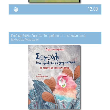
12.00
Παιδικό Βιβλίο Σοφούλι-Το πρόβατο με τα κόκκινα αυτιά
(Εκδόσεις Μεταίχμιο)