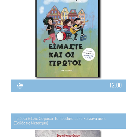
12.00
Παιδικό Βιβλίο Σοφούλι-Το πρόβατο με τα κόκκινα αυτιά
(Εκδόσεις Μεταίχμιο)