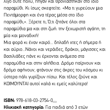
λίγο ούτε πολύ, πήγαν και θρονιάστηκαν στο ίδιο
παραµύθι. Κι ίσως σκεφτείτε: «Μα τι γυρεύουν µια
Πεντάµορφη και ένα τέρας µέσα στο ίδιο
παραµύθι;». Ξέρετε τι; Ό,τι ζητάνε όλοι στα
παραµύθια µα και στη ζωή: την ξεχωριστή αγάπη, τη
µία και µοναδική!
Μια φορά κι έναν καιρό... δηλαδή χτες ή σήμερα ή
και αύριο...Νάνοι και νεράιδες, δράκοι, μάγισσες και
βασιλιάδες πάνε κι έρχονται ανάμεσα στα
παραμύθια και στην αλήθεια. Δρόμο παίρνουν και
δρόμο αφήνουν, φτάνουν στις άκρες του κόσμου κι
ύστερα πάλι γυρίζουν πίσω. Και τέλος ζούνε και
ΚΟΙΜΟΥΝΤΑΙ αυτοί καλά κι εμείς καλύτερα!
ISBN:
978-618-03-2754-0
Ηλικιακή κατηγορία:
Για παιδιά από 3 ετών