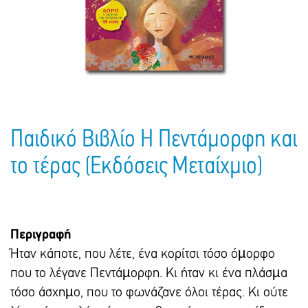
Πακέτα Δώρων
Σακούλες
Βιβλία
Ημερολόγια - Ατζέντες
Τσάντες - Ποδιές - Ομπρέλες
Παιδικό Πάρτι
Γραφική Ύλη
Παιδικά Είδη
Είδη Γραφείου
Τετράδια - Φάκελοι
Μπλοκ Ζωγραφικής
Παιδικό Βιβλίο Η Πεντάμορφη και
το τέρας (Εκδόσεις Μεταίχμιο)
Περιγραφή
Ήταν κάποτε, που λέτε, ένα κορίτσι τόσο όµορφο
που το λέγανε Πεντάµορφη. Κι ήταν κι ένα πλάσµα
τόσο άσχηµο, που το φωνάζανε όλοι τέρας. Κι ούτε