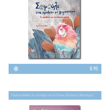
8.90
Παιδικό Βιβλίο Το Λιοντάρι και το Ποντίκι (Εκδόσεις Μεταίχμιο)