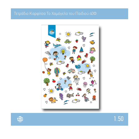
Τετράδιο Καρφίτσα Το Χαμόγελο του Παιδιού 40Φ.
1.50