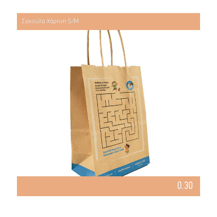
Σακούλα Χάρτινη S/M
0.30