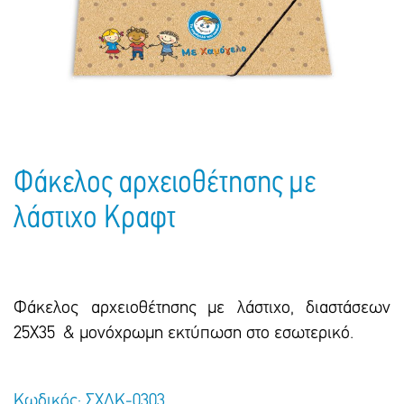
Πακέτα Δώρων
Σακούλες
Βιβλία
Ημερολόγια - Ατζέντες
Τσάντες - Ποδιές - Ομπρέλες
Παιδικό Πάρτι
Γραφική Ύλη
Παιδικά Είδη
Είδη Γραφείου
Τετράδια - Φάκελοι
Μπλοκ Ζωγραφικής
Φάκελος αρχειοθέτησης με
λάστιχο Κραφτ
Φάκελος αρχειοθέτησης με λάστιχο, διαστάσεων
25Χ35 & μονόχρωμη εκτύπωση στο εσωτερικό.
Κωδικός: ΣΧΛΚ-0303