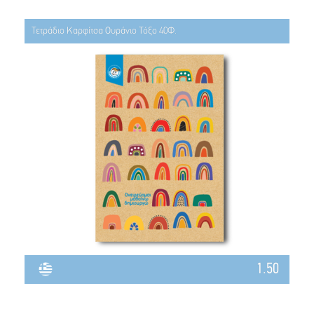
Τετράδιο Καρφίτσα Ουράνιο Τόξο 40Φ.
1.50