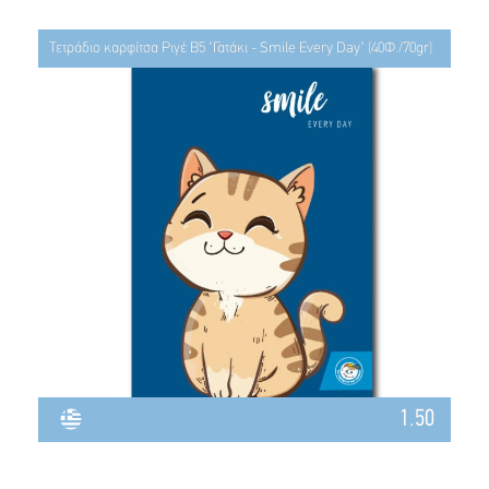
Τετράδιο καρφίτσα Ριγέ Β5 "Γατάκι - Smile Every Day" (40Φ./70gr)
1.50