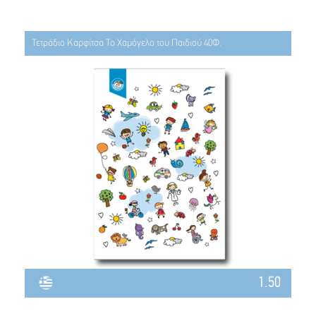
Τετράδιο Καρφίτσα Το Χαμόγελο του Παιδιού 40Φ.
1.50