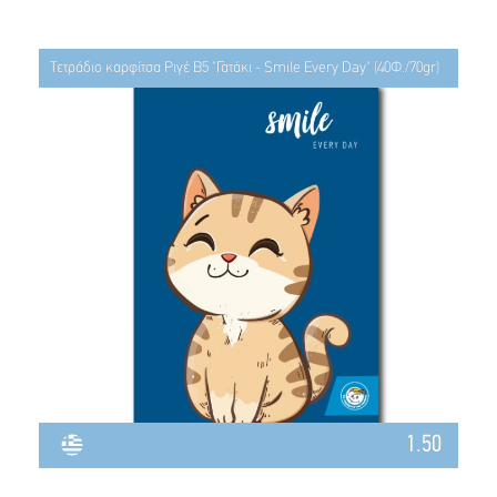
Τετράδιο καρφίτσα Ριγέ Β5 "Γατάκι - Smile Every Day" (40Φ./70gr)
1.50