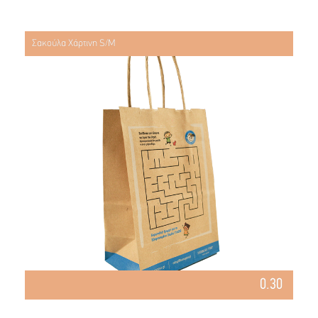
Σακούλα Χάρτινη S/M
0.30