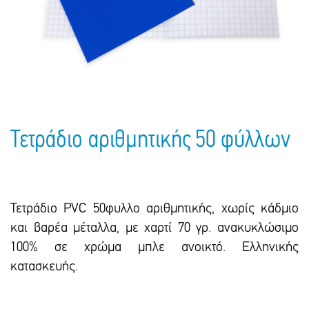
Πακέτα Δώρων
Σακούλες
Βιβλία
Ημερολόγια - Ατζέντες
Τσάντες - Ποδιές - Ομπρέλες
Παιδικό Πάρτι
Γραφική Ύλη
Παιδικά Είδη
Είδη Γραφείου
Τετράδια - Φάκελοι
Μπλοκ Ζωγραφικής
Τετράδιο αριθμητικής 50 φύλλων
Τετράδιο ΡVC 50φυλλο αριθμητικής, χωρίς κάδμιο
και βαρέα μέταλλα, με χαρτί 70 γρ. ανακυκλώσιμο
100% σε χρώμα μπλε ανοικτό. Ελληνικής
κατασκευής.