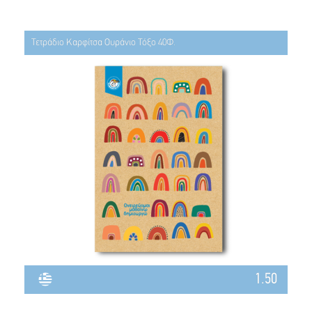
Τετράδιο Καρφίτσα Ουράνιο Τόξο 40Φ.
1.50