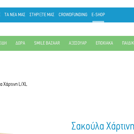
Ε
ΤΑ ΝΕΑ ΜΑΣ
ΣΤΗΡΙΞΤΕ ΜΑΣ
CROWDFUNDING
E-SHOP
ΕΙΔΗ
ΔΩΡΑ
SMILE BAZAAR
ΑΞΕΣΟΥΑΡ
ΕΠΟΧΙΑΚΑ
ΠΑΙΔΙ
α Χάρτινη L/XL
Σακούλα Χάρτινη