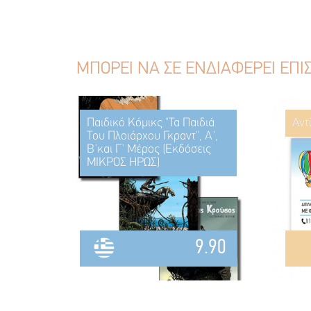
ΜΠΟΡΕΙ ΝΑ ΣΕ ΕΝΔΙΑΦΕΡΕΙ ΕΠΙ
Παιδικό Κόμικς "Τα Παιδιά
Αντ
Του Πλοιάρχου Γκραντ", Α',
Β'και Γ' Μέρος (Εκδόσεις
ΜΙΚΡΟΣ ΗΡΩΣ)
9.90