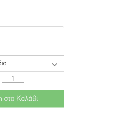
διο
 στο Καλάθι