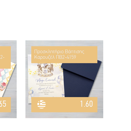
Προσκλητήριο Βάπτισης
2-
Καρουζέλ ΠΒ2-4159
65
1.60