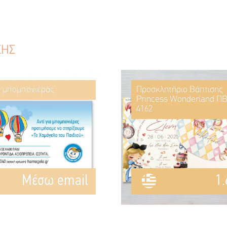
ΣΗΣ
ί μπομπονιέρας
Προσκλητήριο Βάπτισης
Princess Wonderland ΠΒ
4162
Mέσω email
1.