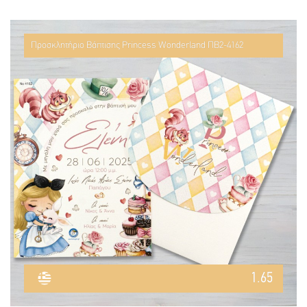
Προσκλητήριο Βάπτισης Princess Wonderland ΠΒ2-4162
1.65