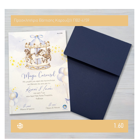
Προσκλητήριο Βάπτισης Καρουζέλ ΠΒ2-4159
1.60