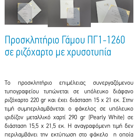
Πακέτα Δώρων
Σακούλες
Βιβλία
Ημερολόγια - Ατζέντες
Τσάντες - Ποδιές - Ομπρέλες
Παιδικό Πάρτι
Γραφική Ύλη
Παιδικά Είδη
Είδη Γραφείου
Προσκλητήριο Γάμου ΠΓ1-1260
Τετράδια - Φάκελοι
σε ριζόχαρτο με χρυσοτυπία
Μπλοκ Ζωγραφικής
Το προσκλητήριο επιμέλειας συνεργαζόμενου
τυπογραφείου τυπώνεται σε υπόλευκο διάφανο
ριζόχαρτο 220 gr και έxει διάσταση 15 x 21 εκ. Στην
τιμή συμπεριλαμβάνεται ο φάκελος σε υπόλευκο
ιριδίζον μεταλλικό χαρτί 290 gr (Pearly White) σε
διάσταση 15,5 x 21,5 εκ. Η αναγραφόμενη τιμή δεν
περιλαμβάνει την εκτύπωση στο φάκελο η οποία