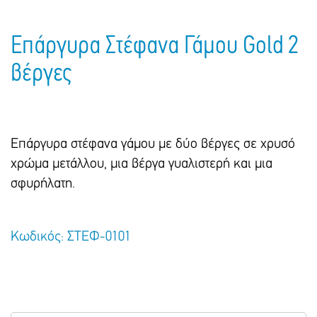
Πακέτα Δώρων
Σακούλες
Βιβλία
Ημερολόγια - Ατζέντες
Επάργυρα Στέφανα Γάμου Gold 2
Τσάντες - Ποδιές - Ομπρέλες
Παιδικό Πάρτι
Γραφική Ύλη
βέργες
Παιδικά Είδη
Είδη Γραφείου
Τετράδια - Φάκελοι
Μπλοκ Ζωγραφικής
Επάργυρα στέφανα γάμου με δύο βέργες σε χρυσό
χρώμα μετάλλου, μια βέργα γυαλιστερή και μια
σφυρήλατη.
Κωδικός: ΣΤΕΦ-0101