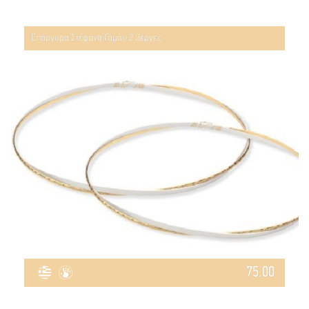
Επάργυρα Στέφανα Γάμου 2 βέργες
75.00