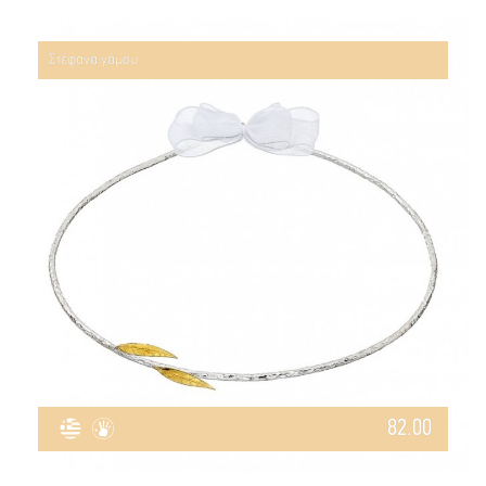
Στέφανα γάμου
82.00