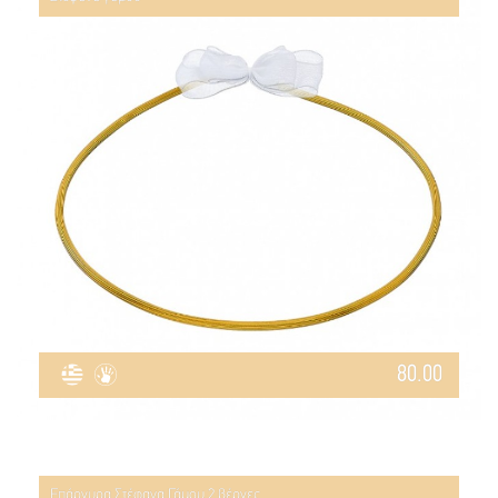
80.00
Επάργυρα Στέφανα Γάμου 2 βέργες