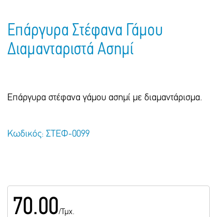
Πακέτα Δώρων
Σακούλες
Βιβλία
Ημερολόγια - Ατζέντες
Επάργυρα Στέφανα Γάμου
Τσάντες - Ποδιές - Ομπρέλες
Παιδικό Πάρτι
Γραφική Ύλη
Διαμανταριστά Ασημί
Παιδικά Είδη
Είδη Γραφείου
Τετράδια - Φάκελοι
Μπλοκ Ζωγραφικής
Επάργυρα στέφανα γάμου ασημί με διαμαντάρισμα.
Κωδικός: ΣΤΕΦ-0099
70.00
/Τμχ.