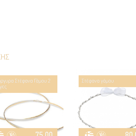
ΣΗΣ
ργυρα Στέφανα Γάμου 2
Στέφανα γάμου
γες
75.00
80.