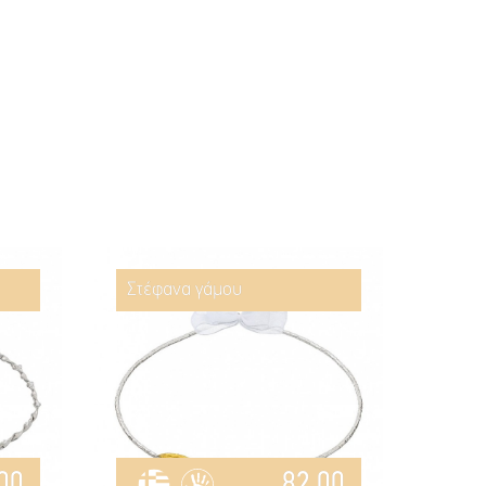
Στέφανα γάμου
00
82.00