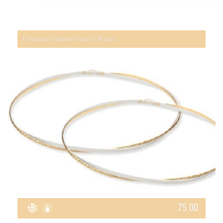
Επάργυρα Στέφανα Γάμου 2 βέργες
75.00