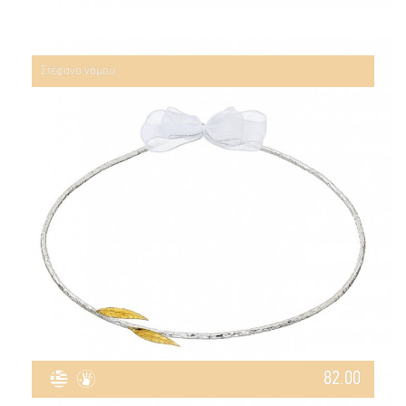
Στέφανα γάμου
82.00