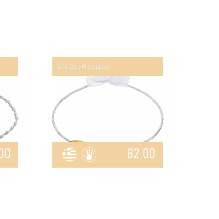
Στέφανα γάμου
00
82.00