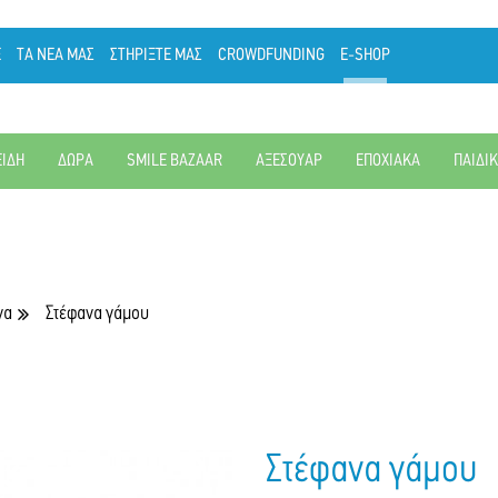
Ε
ΤΑ ΝΕΑ ΜΑΣ
ΣΤΗΡΙΞΤΕ ΜΑΣ
CROWDFUNDING
E-SHOP
ΕΙΔΗ
ΔΩΡΑ
SMILE BAZAAR
ΑΞΕΣΟΥΑΡ
ΕΠΟΧΙΑΚΑ
ΠΑΙΔΙ
να
Στέφανα γάμου
Στέφανα γάμου