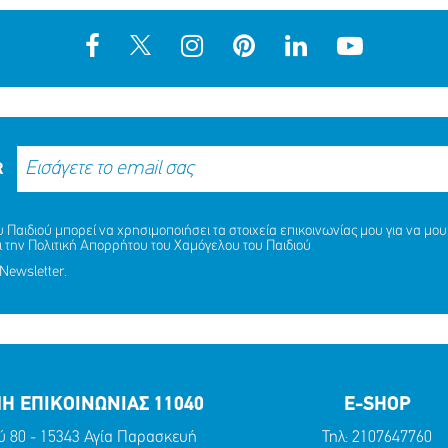
R
Παιδιού μπορεί να χρησιμοποιήσει τα στοιχεία επικοινωνίας μου για να μου 
ι την
Πολιτική Απορρήτου
του Χαμόγελου του Παιδιού
Newsletter.
Η ΕΠΙΚΟΙΝΩΝΙΑΣ 11040
E-SHOP
ύ 80 - 15343 Αγία Παρασκευή
Τηλ:
2107647760