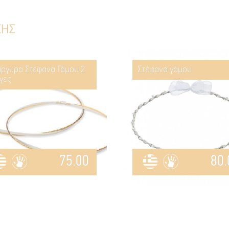
ΣΗΣ
ργυρα Στέφανα Γάμου 2
Στέφανα γάμου
γες
75.00
80.