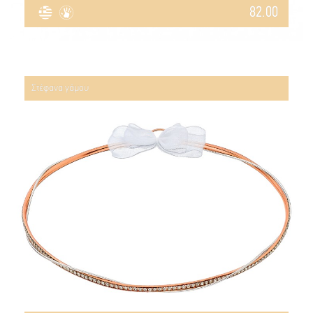
82.00
Στέφανα γάμου