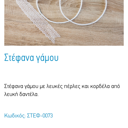
Πακέτα Δώρων
Σακούλες
Βιβλία
Ημερολόγια - Ατζέντες
Τσάντες - Ποδιές - Ομπρέλες
Παιδικό Πάρτι
Γραφική Ύλη
Παιδικά Είδη
Είδη Γραφείου
Τετράδια - Φάκελοι
Μπλοκ Ζωγραφικής
Στέφανα γάμου
Στέφανα γάμου με λευκές πέρλες και κορδέλα από
λευκή δαντέλα.
Κωδικός: ΣΤΕΦ-0073