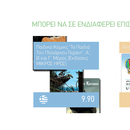
ΜΠΟΡΕΙ ΝΑ ΣΕ ΕΝΔΙΑΦΕΡΕΙ ΕΠΙ
Παιδικό Κόμικς "Τα Παιδιά
Αντ
Του Πλοιάρχου Γκραντ", Α',
Β'και Γ' Μέρος (Εκδόσεις
ΜΙΚΡΟΣ ΗΡΩΣ)
9.90