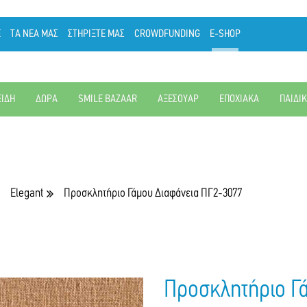
Ε
ΤΑ ΝΕΑ ΜΑΣ
ΣΤΗΡΙΞΤΕ ΜΑΣ
CROWDFUNDING
E-SHOP
ΕΙΔΗ
ΔΩΡΑ
SMILE BAZAAR
ΑΞΕΣΟΥΑΡ
ΕΠΟΧΙΑΚΑ
ΠΑΙΔΙ
Elegant
Προσκλητήριο Γάμου Διαφάνεια ΠΓ2-3077
Προσκλητήριο Γ