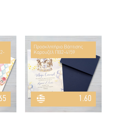
Προσκλητήριο Βάπτισης
2-
Καρουζέλ ΠΒ2-4159
65
1.60