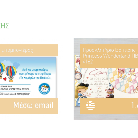
ΣΗΣ
ί μπομπονιέρας
Προσκλητήριο Βάπτισης
Princess Wonderland ΠΒ
4162
Mέσω email
1.