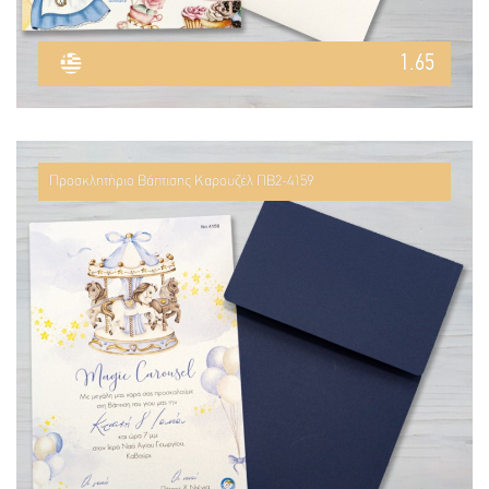
1.65
Προσκλητήριο Βάπτισης Καρουζέλ ΠΒ2-4159