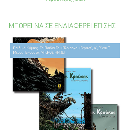
ΜΠΟΡΕΙ ΝΑ ΣΕ ΕΝΔΙΑΦΕΡΕΙ ΕΠΙΣΗΣ
Παιδικό Κόμικς "Τα Παιδιά Του Πλοιάρχου Γκραντ", Α', Β'και Γ'
Μέρος (Εκδόσεις ΜΙΚΡΟΣ ΗΡΩΣ)