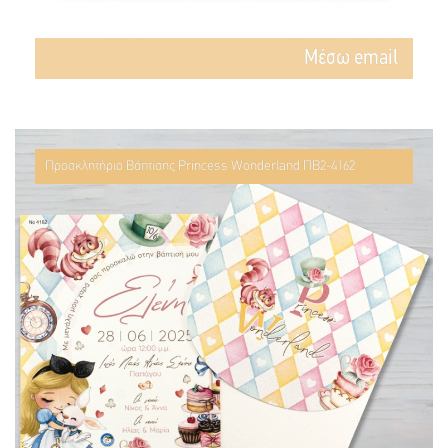
Mέσω email
Προσκλητήριο Βάπτισης Princess Wonderland ΠΒ2-4162