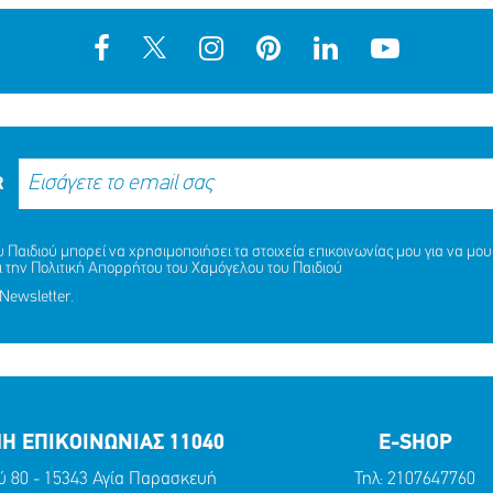
R
Παιδιού μπορεί να χρησιμοποιήσει τα στοιχεία επικοινωνίας μου για να μου 
ι την
Πολιτική Απορρήτου
του Χαμόγελου του Παιδιού
Newsletter.
Η ΕΠΙΚΟΙΝΩΝΙΑΣ 11040
E-SHOP
ύ 80 - 15343 Αγία Παρασκευή
Τηλ:
2107647760