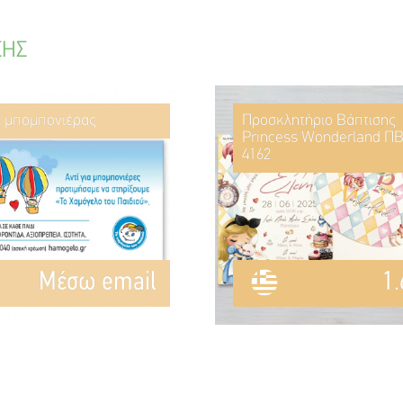
ΣΗΣ
ί μπομπονιέρας
Προσκλητήριο Βάπτισης
Princess Wonderland ΠΒ
4162
Mέσω email
1.