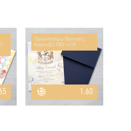
Προσκλητήριο Βάπτισης
2-
Καρουζέλ ΠΒ2-4159
65
1.60