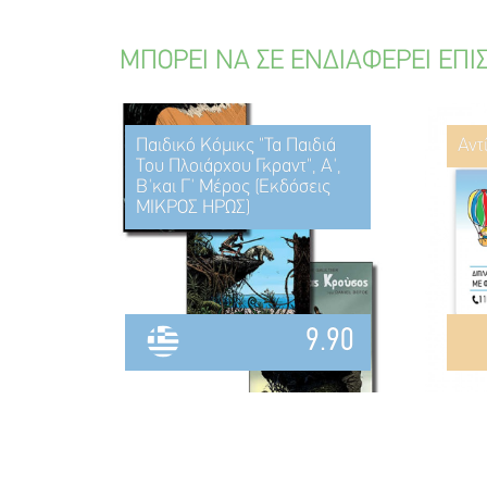
ΜΠΟΡΕΙ ΝΑ ΣΕ ΕΝΔΙΑΦΕΡΕΙ ΕΠΙ
Παιδικό Κόμικς "Τα Παιδιά
Αντ
Του Πλοιάρχου Γκραντ", Α',
Β'και Γ' Μέρος (Εκδόσεις
ΜΙΚΡΟΣ ΗΡΩΣ)
9.90