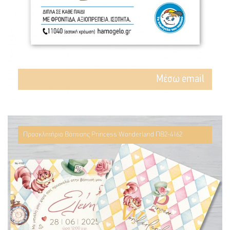
Mέσω email
Προσκλητήριο Βάπτισης Princess Wonderland ΠΒ2-4162