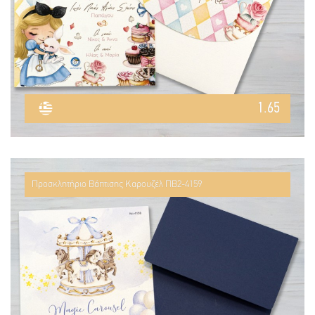
1.65
Προσκλητήριο Βάπτισης Καρουζέλ ΠΒ2-4159