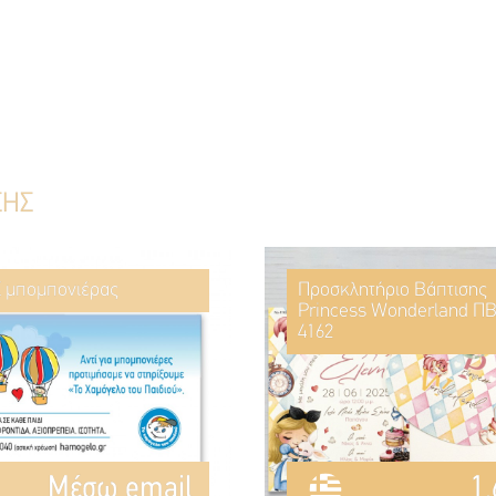
ΣΗΣ
ί μπομπονιέρας
Προσκλητήριο Βάπτισης
Princess Wonderland ΠΒ
4162
Mέσω email
1.