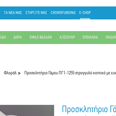
Ε
ΤΑ ΝΕΑ ΜΑΣ
ΣΤΗΡΙΞΤΕ ΜΑΣ
CROWDFUNDING
E-SHOP
ΕΙΔΗ
ΔΩΡΑ
SMILE BAZAAR
ΑΞΕΣΟΥΑΡ
ΕΠΟΧΙΑΚΑ
ΠΑΙΔΙ
Φλοράλ
Προσκλητήριο Γάμου ΠΓ1-1255 στρογγυλό κοπτικό με ευ
Προσκλητήριο Γ