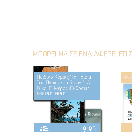
ΜΠΟΡΕΙ ΝΑ ΣΕ ΕΝΔΙΑΦΕΡΕΙ ΕΠΙ
Παιδικό Κόμικς "Τα Παιδιά
Αντ
Του Πλοιάρχου Γκραντ", Α',
Β'και Γ' Μέρος (Εκδόσεις
ΜΙΚΡΟΣ ΗΡΩΣ)
9.90