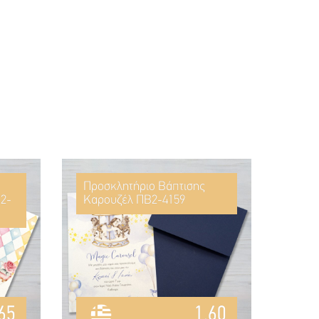
Προσκλητήριο Βάπτισης
2-
Καρουζέλ ΠΒ2-4159
65
1.60