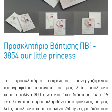
Πακέτα Δώρων
Σακούλες
Βιβλία
Ημερολόγια - Ατζέντες
Τσάντες - Ποδιές - Ομπρέλες
Παιδικό Πάρτι
Γραφική Ύλη
Παιδικά Είδη
Είδη Γραφείου
Τετράδια - Φάκελοι
Προσκλητήριο Βάπτισης ΠΒ1-
Μπλοκ Ζωγραφικής
3854 our little princess
Το προσκλητήριο επιμέλειας συνεργαζόμενου
τυπογραφείου τυπώνεται σε ματ, λείο, υπόλευκο
χαρτί οπαλίνα 300 gsm και έxει διάσταση 14 x 19
cm. Στην τιμή συμπεριλαμβάνεται ο φάκελος σε ματ,
λείο, υπόλευκο χαρτί οπαλίνα 250 gsm, με διάσταση