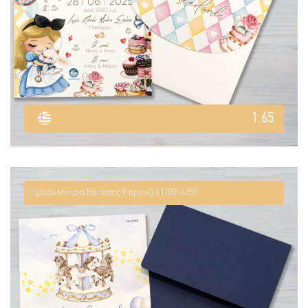
1.65
Προσκλητήριο Βάπτισης Καρουζέλ ΠΒ2-4159