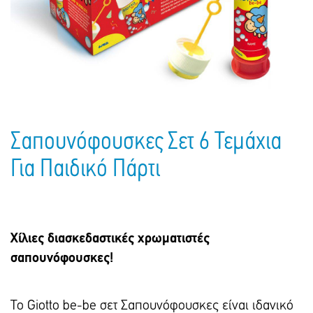
Πακέτα Δώρων
Σακούλες
Βιβλία
Ημερολόγια - Ατζέντες
Τσάντες - Ποδιές - Ομπρέλες
Παιδικό Πάρτι
Γραφική Ύλη
Παιδικά Είδη
Είδη Γραφείου
Τετράδια - Φάκελοι
Μπλοκ Ζωγραφικής
Σαπουνόφουσκες Σετ 6 Τεμάχια
Για Παιδικό Πάρτι
Χίλιες διασκεδαστικές χρωματιστές
σαπουνόφουσκες!
Το Giotto be-be σετ Σαπουνόφουσκες είναι ιδανικό