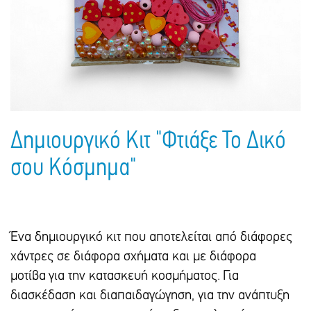
Πακέτα Δώρων
Σακούλες
Βιβλία
Ημερολόγια - Ατζέντες
Τσάντες - Ποδιές - Ομπρέλες
Παιδικό Πάρτι
Γραφική Ύλη
Παιδικά Είδη
Είδη Γραφείου
Τετράδια - Φάκελοι
Μπλοκ Ζωγραφικής
Δημιουργικό Κιτ "Φτιάξε Το Δικό
σου Κόσμημα"
Ένα δημιουργικό κιτ που αποτελείται από διάφορες
χάντρες σε διάφορα σχήματα και με διάφορα
μοτίβα για την κατασκευή κοσμήματος. Για
διασκέδαση και διαπαιδαγώγηση, για την ανάπτυξη