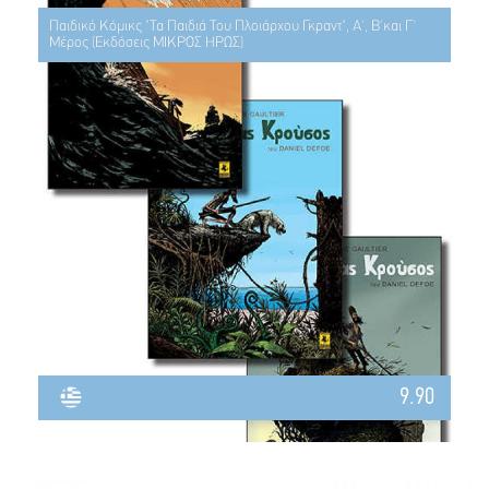
Παιδικό Κόμικς "Τα Παιδιά Του Πλοιάρχου Γκραντ", Α', Β'και Γ'
Μέρος (Εκδόσεις ΜΙΚΡΟΣ ΗΡΩΣ)
9.90