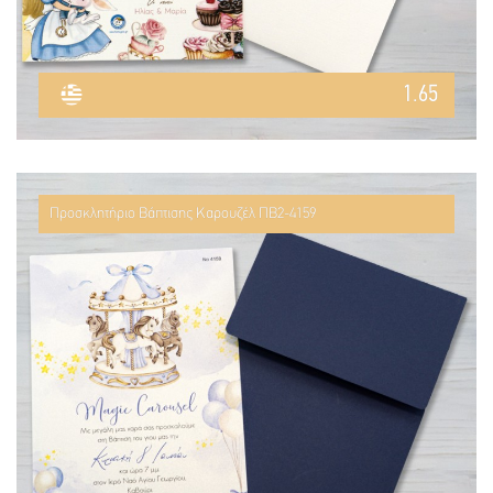
1.65
Προσκλητήριο Βάπτισης Καρουζέλ ΠΒ2-4159