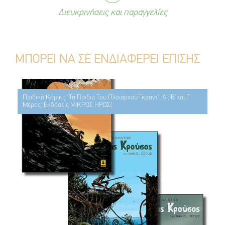
Διευκρινήσεις και παραγγελίες
ΜΠΟΡΕΙ ΝΑ ΣΕ ΕΝΔΙΑΦΕΡΕΙ ΕΠΙΣΗΣ
Παιδικό Κόμικς "Τα Παιδιά Του Πλοιάρχου Γκραντ", Α', Β'και Γ'
Μέρος (Εκδόσεις ΜΙΚΡΟΣ ΗΡΩΣ)