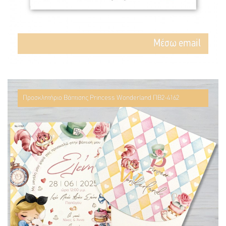
Mέσω email
Προσκλητήριο Βάπτισης Princess Wonderland ΠΒ2-4162